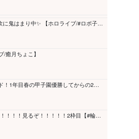
【ごはん】ゲリラなMGMG EAT☀ 最近は自炊に鬼はまり中✨ 【ホロライブ/#ロボ子生放送 】
イブ/癒月ちょこ】
【パワプロ2026】新作！栄冠ナイン3年モード！1年目春の甲子園優勝してからの2年目夏の大会！⚾✨【博衣こより/ホロライブ】
【同時視聴】ル・マン24時間レース！！！！！！！！見るぞ！！！！！2枠目【#輪堂千速 / #hololivedev_is #FLOWGLOW 】