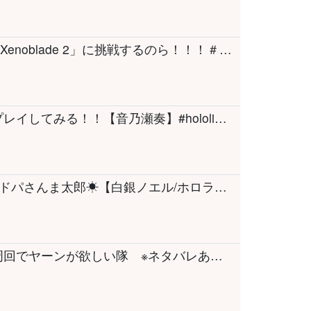
【 ゼノブレイド2 】初見プレイ！初めての「Xenoblade 2」に挑戦するのら！！！＃03【姫森ルーナ/ホロライブ】
【 My Little Puppy 】泣けると噂のゲームをプレイしてみる！！【音乃瀬奏】#hololiveDEV_IS #ReGLOSS
【朝活雑談】のえるおばあちゃんの朝活ドパドパさんま太郎☀【白銀ノエル/ホロライブ】
【FINAL FANTASY XIV】第３回 地図１８周回でヤーンが欲しい隊 ※ネタバレあり※ 【ホロライブ/白上フブキ】