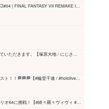
【 FF7リメイク 】またみんなと冒険だああ!!💥#04 | FINAL FANTASY VII REMAKE INTERGRADE【 猫又おかゆ/ホロライブ 】※ネタバレあり
【初コラボ】北見先輩とお悩み相談室をさせていただきます。【塚原大地 / にじさんじ】
【同時視聴】ル・マン24時間レース！！！ラスト！！🏁🏁🏁【#輪堂千速 / #hololivedev_is #FLOWGLOW 】
【スーパーマリオ64】完全初見！初めてのマリオ64に挑戦！【#綺々羅々ヴィヴィ #hololiveDEV_IS #FLOWGLOW】