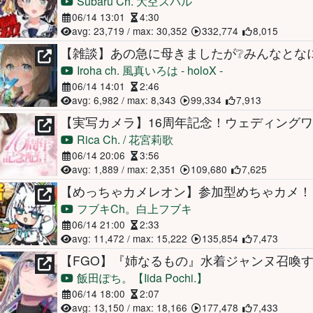
Subaru Ch. 大空スバル
06/14 13:01
4:30
avg: 23,719 / max: 30,352
332,774
8,015
Iroha ch. 風真いろは - holoX -
06/14 14:01
2:46
avg: 6,982 / max: 8,343
99,334
7,913
Rica Ch. / 花宮莉歌
06/14 20:06
3:56
avg: 1,889 / max: 2,351
109,680
7,625
フブキCh。白上フブキ
06/14 21:00
2:33
avg: 11,472 / max: 15,222
135,854
7,473
飯田ぽち。【Iida Pochi.】
06/14 18:00
2:07
avg: 13,150 / max: 18,166
177,478
7,433