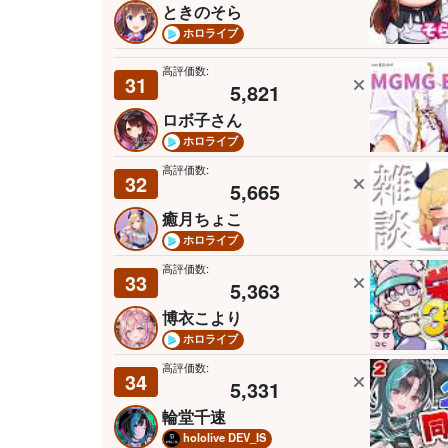
ときのそら
ホロライブ
高評価数:
31
5,821
ロボ子さん
ホロライブ
高評価数:
32
5,665
癒月ちょこ
ホロライブ
高評価数:
33
5,363
博衣こより
ホロライブ
高評価数:
34
5,331
輪堂千速
hololive DEV_IS