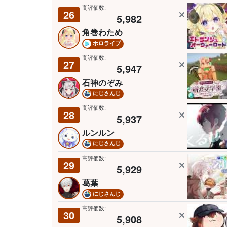
高評価数:
26
5,982
角巻わため
ホロライブ
高評価数:
27
5,947
石神のぞみ
にじさんじ
高評価数:
28
5,937
ルンルン
にじさんじ
高評価数:
29
5,929
葛葉
にじさんじ
高評価数:
30
5,908