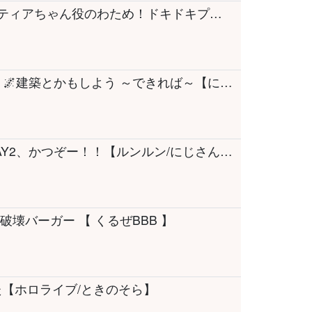
【 エトランジュ オーヴァーロード 】スイーティアちゃん役のわため！ドキドキプレイ！ #最終回【角巻わため/ホロライブ４期生】※ネタバレあり
【 #あらなみマイクラ 】第３話 まったり夜！🌌建築とかもしよう ～できれば～【にじさんじ所属 ／ 石神のぞみ】
【 #にじシャドバ杯 】#にじシャドバ杯 DAY2、かつぞー！！【ルンルン/にじさんじ】
壊バーガー 【 くるぜBBB 】
【ホロライブ/ときのそら】