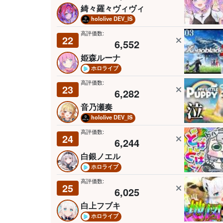
綺々羅々ヴィヴィ
hololive DEV_IS
高評価数:
22
6,552
姫森ルーナ
ホロライブ
高評価数:
23
6,282
音乃瀬奏
hololive DEV_IS
高評価数:
24
6,244
白銀ノエル
ホロライブ
高評価数:
25
6,025
白上フブキ
ホロライブ