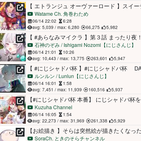
Watame Ch. 角巻わため
06/14 22:02
6:28
avg: 5,039 / max: 6,280
66,275
5,982
石神のぞみ / Ishigami Nozomi【にじさんじ】
06/14 21:01
10:26
avg: 10,443 / max: 13,775
263,601
5,947
ルンルン / Lunlun【にじさんじ】
06/14 16:01
1:58
avg: 7,451 / max: 11,939
160,516
5,937
【#にじシャドバ杯 本番】 にじシャドバ杯を破
Kuzuha Channel
06/14 16:05
1:54
avg: 22,273 / max: 31,969
261,338
5,929
【お絵描き 】そらは突然絵が描きたくなった
SoraCh. ときのそらチャンネル