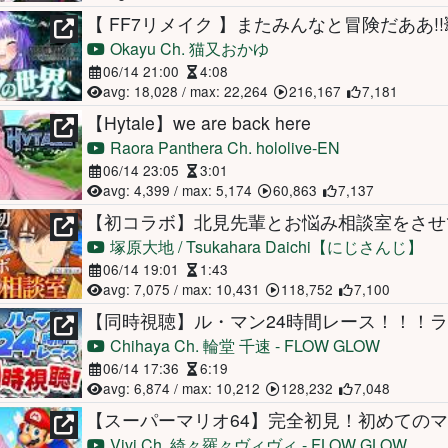
Okayu Ch. 猫又おかゆ
06/14 21:00
4:08
avg: 18,028 / max: 22,264
216,167
7,181
【Hytale】we are back here
Raora Panthera Ch. hololive-EN
06/14 23:05
3:01
avg: 4,399 / max: 5,174
60,863
7,137
塚原大地 / Tsukahara Daichi【にじさんじ】
06/14 19:01
1:43
avg: 7,075 / max: 10,431
118,752
7,100
Chihaya Ch. 輪堂 千速 - FLOW GLOW
06/14 17:36
6:19
avg: 6,874 / max: 10,212
128,232
7,048
Vivi Ch. 綺々羅々ヴィヴィ - FLOW GLOW