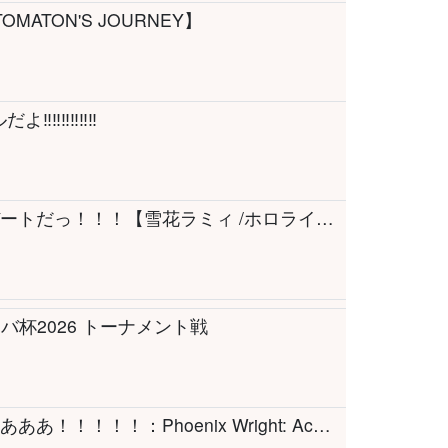
AUTOMATON'S JOURNEY】
よ‼‼‼‼‼‼
【Forza Horizon 6】今日も爆裂♡ドライブデートだっ！！！【雪花ラミィ /ホロライブ】
バ杯2026 トーナメント戦
【#2】逆転裁判３やるしゅばああああああああああ！！！！！：Phoenix Wright: Ace Attorney - Trials and Tribulations【ネタバレあり】