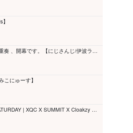
s】
【歌枠】今回も！全曲全員参加ッ！ #幻想四重奏 、開幕です。【にじさんじ/伊波ライ/ジョー・力一/珠乃井ナナ/町田ちま】
#みこにゅーす】
🔴LIVE | MECCHA CHOMEREON | SLUR SATURDAY | XQC X SUMMIT X Cloakzy Johnsenn X Gimmick