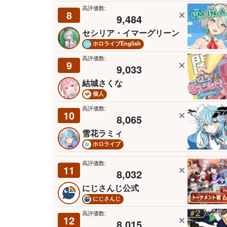
高評価数:
8
9,484
セシリア・イマーグリーン
ホロライブEnglish
高評価数:
9
9,033
結城さくな
個人
高評価数:
10
8,065
雪花ラミィ
ホロライブ
高評価数:
11
8,032
にじさんじ公式
にじさんじ
高評価数:
12
8,015