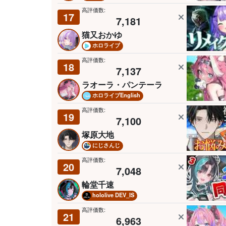
高評価数:
17
7,181
猫又おかゆ
ホロライブ
高評価数:
18
7,137
ラオーラ・パンテーラ
ホロライブEnglish
高評価数:
19
7,100
塚原大地
にじさんじ
高評価数:
20
7,048
輪堂千速
hololive DEV_IS
高評価数:
21
6,963