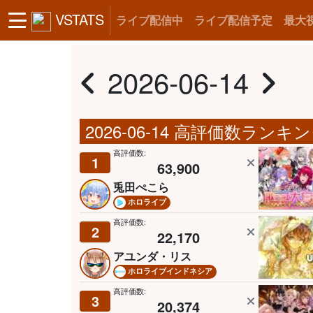
VSTATS
ライブ配信中
ライブ配信予定
最大
2026-06-14
2026-06-14 高評価数ランキ
高評価数:
1
63,900
兎田ぺこら
ホロライブ
高評価数:
2
22,170
アユンダ・リス
ホロライブインドネシア
高評価数:
3
20,374