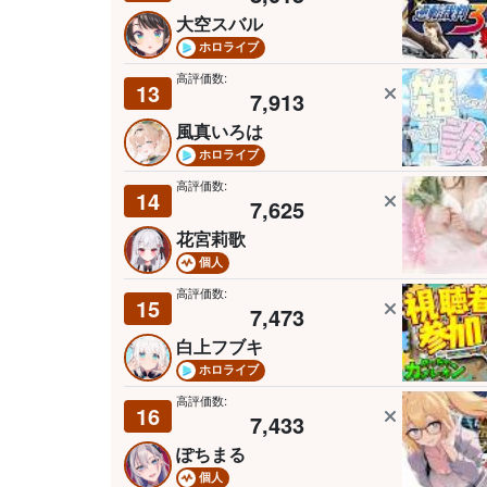
大空スバル
ホロライブ
高評価数:
13
7,913
風真いろは
ホロライブ
高評価数:
14
7,625
花宮莉歌
個人
高評価数:
15
7,473
白上フブキ
ホロライブ
高評価数:
16
7,433
ぽちまる
個人