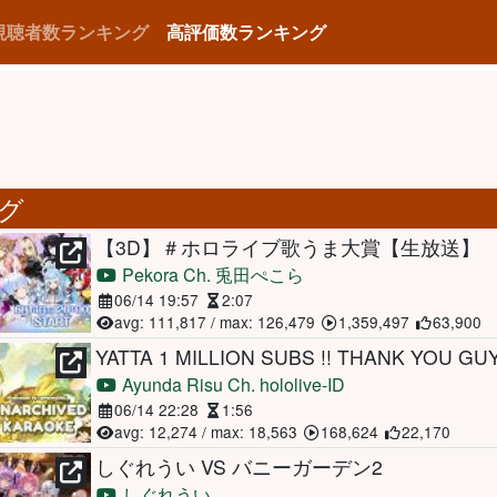
視聴者数ランキング
高評価数ランキング
ング
【3D】＃ホロライブ歌うま大賞【生放送】
Pekora Ch. 兎田ぺこら
06/14 19:57
2:07
avg: 111,817 / max: 126,479
1,359,497
63,900
YATTA 1 MILLION SUBS !! THANK YOU GU
Ayunda Risu Ch. hololive-ID
06/14 22:28
1:56
avg: 12,274 / max: 18,563
168,624
22,170
しぐれうい VS バニーガーデン2
しぐれうい