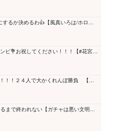
【雑談】あの急に母きましたが❔みんなとなにするか決めるわ👍【風真いろは/ホロライブ】
【実写カメラ】16周年記念！ウェディングワンピ💐お祝してください！！！【#花宮莉歌16周年】
【めっちゃカメレオン】参加型めちゃカメ！！！！２４人で大かくれんぼ勝負 【ホロライブ/白上フブキ】
【FGO】『姉なるもの』水着ジャンヌ召喚するまで終われない【ガチャは悪い文明】【飯田ぽち。Iida Pochi.】