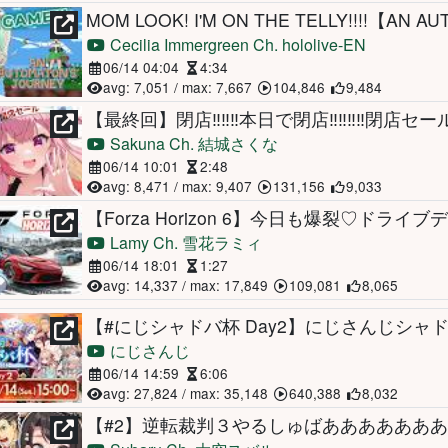
MOM LOOK! I'M ON THE TELLY!!!!【AN 
Cecilia Immergreen Ch. hololive-EN
06/14 04:04
4:34
avg: 7,051 / max: 7,667
104,846
9,484
【最終回】閉店‼‼‼本日で閉店‼‼‼‼閉店セールだ
Sakuna Ch. 結城さくな
06/14 10:01
2:48
avg: 8,471 / max: 9,407
131,156
9,033
Lamy Ch. 雪花ラミィ
06/14 18:01
1:27
avg: 14,337 / max: 17,849
109,081
8,065
【#にじシャドバ杯 Day2】にじさんじシャド
にじさんじ
06/14 14:59
6:06
avg: 27,824 / max: 35,148
640,388
8,032