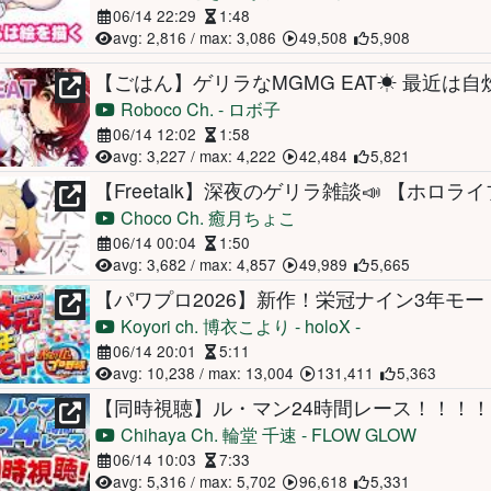
06/14 22:29
1:48
avg: 2,816 / max: 3,086
49,508
5,908
Roboco Ch. - ロボ子
06/14 12:02
1:58
avg: 3,227 / max: 4,222
42,484
5,821
【Freetalk】深夜のゲリラ雑談📣 【ホロラ
Choco Ch. 癒月ちょこ
06/14 00:04
1:50
avg: 3,682 / max: 4,857
49,989
5,665
Koyori ch. 博衣こより - holoX -
06/14 20:01
5:11
avg: 10,238 / max: 13,004
131,411
5,363
Chihaya Ch. 輪堂 千速 - FLOW GLOW
06/14 10:03
7:33
avg: 5,316 / max: 5,702
96,618
5,331