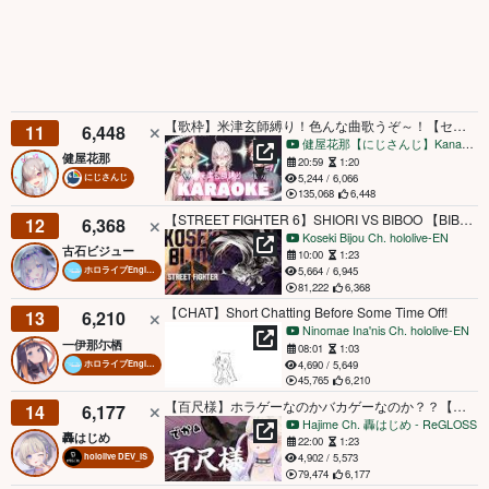
【歌枠】米津玄師縛り！色んな曲歌うぞ～！【セラフ・ダズルガーデン/鏑木ろこ/健屋花那/にじさんじ】【 supported by DAM 】
11
6,448
健屋花那【にじさんじ】KanaSukoya
健屋花那
20:59
1:20
5,244 / 6,066
にじさんじ
135,068
6,448
【STREET FIGHTER 6】SHIORI VS BIBOO 【BIBOO POV】
12
6,368
Koseki Bijou Ch. hololive-EN
古石ビジュー
10:00
1:23
5,664 / 6,945
ホロライブEnglish
81,222
6,368
【CHAT】Short Chatting Before Some Time Off!
13
6,210
Ninomae Ina'nis Ch. hololive-EN
一伊那尓栖
08:01
1:03
4,690 / 5,649
ホロライブEnglish
45,765
6,210
【百尺様】ホラゲーなのかバカゲーなのか？？【轟はじめ/ReGLOSS】
14
6,177
Hajime Ch. 轟はじめ ‐ ReGLOSS
轟はじめ
22:00
1:23
4,902 / 5,573
hololive DEV_IS
79,474
6,177