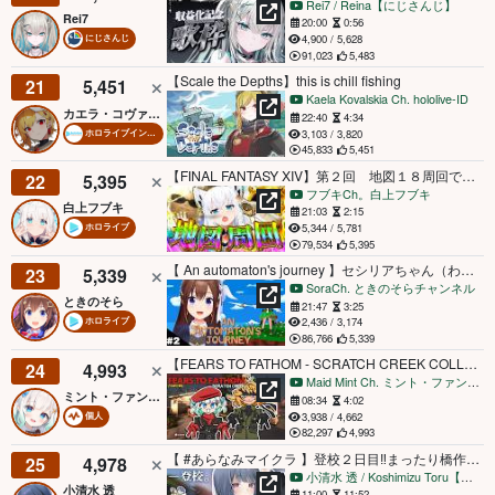
Rei7 / Reina【にじさんじ】
Rei7
20:00
0:56
4,900 / 5,628
にじさんじ
91,023
5,483
【Scale the Depths】this is chill fishing
21
5,451
Kaela Kovalskia Ch. hololive-ID
カエラ・コヴァルスキア
22:40
4:34
3,103 / 3,820
ホロライブインドネシア
45,833
5,451
【FINAL FANTASY XIV】第２回 地図１８周回でヤーンが欲しい隊 ※ネタバレあり※ 【ホロライブ/白上フブキ】
22
5,395
フブキCh。白上フブキ
白上フブキ
21:03
2:15
5,344 / 5,781
ホロライブ
79,534
5,395
【 An automaton's journey 】セシリアちゃん（わたし）はアクション上手に先を目指す【ホロライブ/ときのそら】
23
5,339
SoraCh. ときのそらチャンネル
ときのそら
21:47
3:25
2,436 / 3,174
ホロライブ
86,766
5,339
【FEARS TO FATHOM - SCRATCH CREEK COLLAB w/ DOKIBIRD】the real fear is this collab【Maid Mint Fantôme】
24
4,993
Maid Mint Ch. ミント・ファントーム
ミント・ファントーム
08:34
4:02
3,938 / 4,662
個人
82,297
4,993
【 #あらなみマイクラ 】登校２日目‼️まったり橋作る⛏🌳【小清水 透 / にじさんじ】
25
4,978
小清水 透 / Koshimizu Toru【にじさんじ】
小清水 透
11:00
11:52