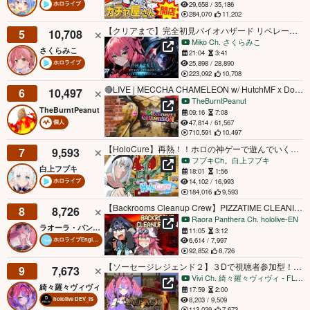
29,658 / 35,186
ホロライブ
284,070
11,202
【クリアまで】完全初見バイオハザード リベレーションズ/Resident Evil: Revelationsやるにぇ！！！【ホロライブ/さくらみこ】
5
10,708
Miko Ch. さくらみこ
さくらみこ
21:04
3:41
25,898 / 28,890
ホロライブ
223,092
10,708
🔴LIVE | MECCHA CHAMELEON w/ HutchMF x DoubleLift x Gimmick x Coconut x Gingy x John | #BUNGULATE
6
10,497
TheBurntPeanut
TheBurntPeanut
09:16
7:08
47,814 / 61,567
個人
710,591
10,497
【HoloCure】再熱！！ホロの神ゲーで遊んでいく！！！ 【ホロライブ/白上フブキ】
7
9,593
フブキCh。白上フブキ
白上フブキ
18:01
1:56
14,102 / 16,993
ホロライブ
184,016
9,593
【Backrooms Cleanup Crew】PIZZATIME CLEANING SERVICE! w/ @OuroKronii
8
8,726
Raora Panthera Ch. hololive-EN
ラオーラ・パンテーラ
11:05
3:12
6,614 / 7,997
ホロライブEnglish
92,852
8,726
【ソーセージレジェンド２】３Dで視聴者参加型！初めてのソセレ！【#綺々羅々ヴィヴィ #hololiveDEV_IS #FLOWGLOW】
9
7,673
Vivi Ch. 綺々羅々ヴィヴィ - FLOW GLOW
綺々羅々ヴィヴィ
17:59
2:00
8,203 / 9,509
hololive DEV_IS
113,029
7,673