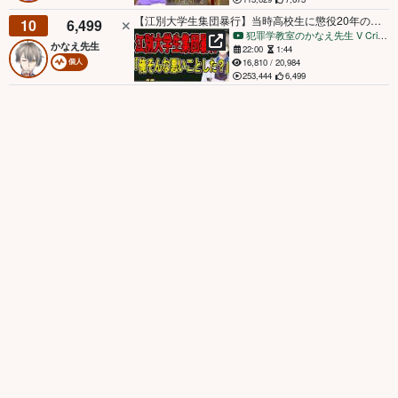
【江別大学生集団暴行】当時高校生に懲役20年の求刑…法廷で明らかになったヤバすぎる態度が明らかになりました【かなえ先生の解説】
10
6,499
犯罪学教室のかなえ先生 V Criminologist
かなえ先生
22:00
1:44
16,810 / 20,984
個人
253,444
6,499