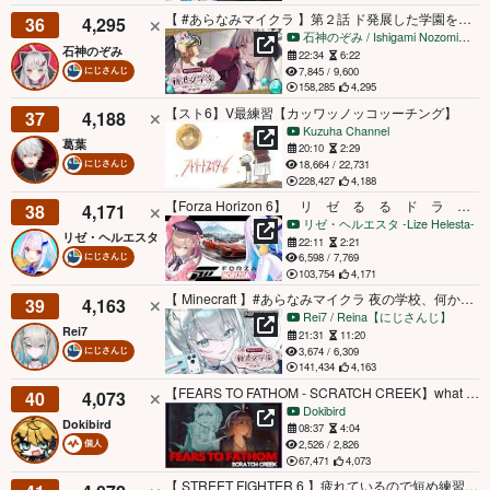
【 #あらなみマイクラ 】第２話 ド発展した学園を見に行こう【にじさんじ所属 ／ 石神のぞみ】
36
4,295
石神のぞみ / Ishigami Nozomi【にじさんじ】
石神のぞみ
22:34
6:22
7,845 / 9,600
にじさんじ
158,285
4,295
【スト6】V最練習【カッワッノッコッーチング】
37
4,188
Kuzuha Channel
葛葉
20:10
2:29
18,664 / 22,731
にじさんじ
228,427
4,188
【Forza Horizon 6】 リ ゼ る る ド ラ イ ブ 【にじさんじ/リゼ・ヘルエスタ】
38
4,171
リゼ・ヘルエスタ -Lize Helesta-
リゼ・ヘルエスタ
22:11
2:21
6,598 / 7,769
にじさんじ
103,754
4,171
【 Minecraft 】#あらなみマイクラ 夜の学校、何か出る。【 Rei7 / にじさんじ 】
39
4,163
Rei7 / Reina【にじさんじ】
Rei7
21:31
11:20
3,674 / 6,309
にじさんじ
141,434
4,163
【FEARS TO FATHOM - SCRATCH CREEK】what did mint drag me into【Dokibird】
40
4,073
Dokibird
Dokibird
08:37
4:04
2,526 / 2,826
個人
67,471
4,073
【 STREET FIGHTER 6 】疲れているので短め練習【常闇トワ/ホロライブ】