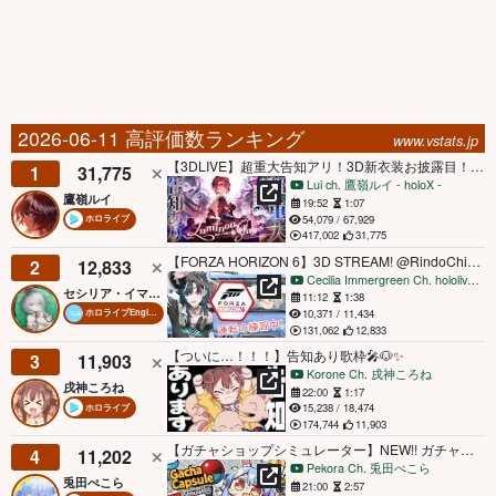
2026-06-11 高評価数ランキング
www.vstats.jp
【3DLIVE】超重大告知アリ！3D新衣装お披露目！！『Luminous Stairs』【鷹嶺ルイ/ホロライブ】#鷹嶺ルイ超重大生誕LIVE
1
31,775
Lui ch. 鷹嶺ルイ - holoX -
鷹嶺ルイ
19:52
1:07
54,079 / 67,929
ホロライブ
417,002
31,775
【FORZA HORIZON 6】3D STREAM! @RindoChihaya TEACHES ME HOW TO DRIVE !!
2
12,833
Cecilia Immergreen Ch. hololive-EN
セシリア・イマーグリーン
11:12
1:38
10,371 / 11,434
ホロライブEnglish
131,062
12,833
【ついに…！！！】告知あり歌枠🎤🐶✨
3
11,903
Korone Ch. 戌神ころね
戌神ころね
22:00
1:17
15,238 / 18,474
ホロライブ
174,744
11,903
【ガチャショップシミュレーター】NEW!! ガチャガチャ屋さんを本日オープンします！！！！！ぺこ！【ホロライブ/兎田ぺこら】
4
11,202
Pekora Ch. 兎田ぺこら
兎田ぺこら
21:00
2:57