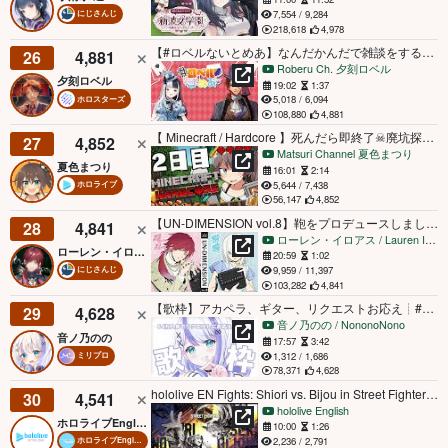
7,554 / 9,284
にじさんじ
218,618
4,978
【#ロベルないとめあ】なんだかんだで雑談をするのは久しぶりな我々【夕刻ロベル/神楽めあ】
26
4,881
Roberu Ch. 夕刻ロベル
夕刻ロベル
19:02
1:37
5,018 / 6,094
ホロスターズ
108,880
4,881
【 Minecraft / Hardcore 】死んだら即終了☠廃坑探索編！【ホロライブ/夏色まつり】
27
4,852
Matsuri Channel 夏色まつり
夏色まつり
16:01
2:14
5,644 / 7,438
ホロライブ
56,147
4,852
【UN-DIMENSION vol.8】鞄をプロデュースしました（ｗ／アルス３）【ローレン・イロアス/にじさんじ】
28
4,841
ローレン・イロアス / Lauren Iroas【にじさんじ】
ローレン・イロアス
20:59
1:02
9,959 / 11,397
にじさんじ
103,282
4,841
【歌枠】アカペラ、ギター、リクエストお応え┊︎#音ノ乃のの #ののん家
29
4,628
音ノ乃のの / NononoNono
音ノ乃のの
17:57
3:42
1,312 / 1,686
ミリプロ
78,371
4,628
hololive EN Fights: Shiori vs. Bijou in Street Fighter 6 #Sponsored
30
4,541
hololive English
ホロライブEnglish公式
10:00
1:26
2,236 / 2,791
ホロライブEnglish