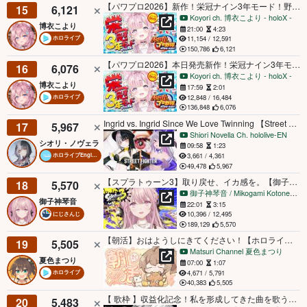
【パワプロ2026】新作！栄冠ナイン3年モード！野村選手と弱小選手のチームで甲子園いけるのか！？検証育成スタート！！⚾✨【博衣こより/ホロライブ】
15
6,121
Koyori ch. 博衣こより - holoX -
博衣こより
21:00
4:23
11,154 / 12,591
ホロライブ
150,786
6,121
【パワプロ2026】本日発売新作！栄冠ナイン3年モード追加！？早速やってみる！！！⚾✨【博衣こより/ホロライブ】
16
6,076
Koyori ch. 博衣こより - holoX -
博衣こより
17:59
2:01
12,848 / 16,484
ホロライブ
136,848
6,076
Ingrid vs. Ingrid Since We Love Twinning 【Street Fighter 6】 #ad
17
5,967
Shiori Novella Ch. hololive-EN
シオリ・ノヴェラ
09:58
1:23
3,661 / 4,361
ホロライブEnglish
49,478
5,967
【スプラトゥーン3】取り戻せ、イカ感を。【御子神琴音 / にじさんじ】
18
5,570
御子神琴音 / Mikogami Kotone【にじさんじ】
御子神琴音
22:01
3:15
10,396 / 12,495
にじさんじ
189,129
5,570
【朝活】おはようしにきてください！【ホロライブ/夏色まつり】
19
5,505
Matsuri Channel 夏色まつり
夏色まつり
07:00
1:07
4,671 / 5,791
ホロライブ
40,383
5,505
【 歌枠 】収益化記念！私を形成してきた曲を歌う。【 Rei7 / にじさんじ 】
20
5,483