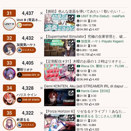
【挑戦】色んな楽器を弾いてみたい！歌いたい！【 #UNIT_B / #宵凪ネオン】
31
4,437
UNIT B (Pre-Debut) - mekPark
Unit B (宵凪ネオン/玲銘ミラ/清澄ライラ)
21:00
2:03
3,159 / 3,738
mekPark
34,960
4,437
【Supermarket Simulator】究極の在庫管理と、破滅的な融資。＃３【にじさんじ/加賀美ハヤト】
32
4,432
加賀美 ハヤト/Hayato Kagami
加賀美ハヤト
22:31
4:56
9,900 / 10,846
にじさんじ
142,728
4,432
【定期配信＃31】木曜のお昼の１２時はリオナとランチ❤【ホロライブ DEV_IS 響咲リオナ】#リオナとランチ
33
4,405
Riona Ch. 響咲リオナ - FLOW GLOW
響咲リオナ
12:03
1:23
3,758 / 4,484
hololive DEV_IS
36,949
4,405
Demi KONTEN, Aku jadi STREAMER IRL di dapur MBG horror...
34
4,328
Harris Caine【EOS】
ハリス ケイン
21:56
0:33
1,806 / 2,173
EON OF STARS
30,783
4,328
【Forza Horizon 6】リゼるるドライブ！！あなたはどっちの助手席に座りますか・・・の時間だッッ！！！！！！！！【にじさんじ/鈴原るる】
35
4,322
鈴原るる【にじさんじ所属】
鈴原るる
22:11
2:20
5,783 / 6,884
にじさんじ
78,129
4,322