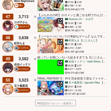
Nimi Nightmare
07:00
2:49
3,768 / 4,181
個人
42,646
3,779
【ぷちホロの村】ホロメンと過ごせる村でのんびりしよ～～～【ホロライブ/#ロボ子生放送 】
47
3,713
Roboco Ch. - ロボ子
ロボ子さん
13:00
1:33
2,893 / 3,720
ホロライブ
26,164
3,713
【ソーセージについての奇妙なゲーム】なんですか？これは【にじさんじ/町田ちま】
48
3,638
町田ちま【にじさんじ】
町田ちま
21:35
4:20
2,410 / 2,931
にじさんじ
61,697
3,638
眠っている間にいろいろ起きすぎてる【にじさんじ／佐伯イッテツ】
49
3,582
佐伯イッテツ / Saiki Ittetsu【にじさんじ】
佐伯イッテツ
06:29
2:37
3,217 / 3,874
にじさんじ
64,574
3,582
FINAL FANTASY X┊︎#10 完全初見で浸るファイナルファンタジー10の世界【にじさんじ/五十嵐梨花】
50
3,523
五十嵐梨花 / Igarashi Rika 【にじさんじ】
五十嵐梨花
20:01
6:00
5,211 / 8,102
にじさんじ
127,487
3,523
NG設定をリセット（全表示）