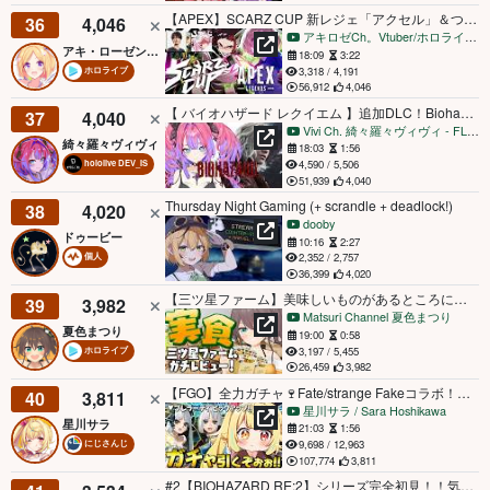
【APEX】SCARZ CUP 新レジェ「アクセル」＆つよつよ2人と二人三脚ペックスできるのか！w.たいださん/こはーく【ホロライブ/アキロゼ】
36
4,046
アキロゼCh。Vtuber/ホロライブ所属
アキ・ローゼンタール
18:09
3:22
3,318 / 4,191
ホロライブ
56,912
4,046
【 バイオハザード レクイエム 】追加DLC！Biohazard Requiem※ネタバレ注意【#綺々羅々ヴィヴィ #hololiveDEV_IS #FLOWGLOW】
37
4,040
Vivi Ch. 綺々羅々ヴィヴィ - FLOW GLOW
綺々羅々ヴィヴィ
18:03
1:56
4,590 / 5,506
hololive DEV_IS
51,939
4,040
Thursday Night Gaming (+ scrandle + deadlock!)
38
4,020
dooby
ドゥービー
10:16
2:27
2,352 / 2,757
個人
36,399
4,020
【三ツ星ファーム】美味しいものがあるところに夏色まつりあり！【ホロライブ/夏色まつり】
39
3,982
Matsuri Channel 夏色まつり
夏色まつり
19:00
0:58
3,197 / 5,455
ホロライブ
26,459
3,982
【FGO】全力ガチャ🍷Fate/strange Fakeコラボ！プレラーティ引くぞおおおおおおお！【星川サラ/にじさんじ】
40
3,811
星川サラ / Sara Hoshikawa
星川サラ
21:03
1:56
9,698 / 12,963
にじさんじ
107,774
3,811
#2【BIOHAZARD RE:2】シリーズ完全初見！！気高く、恐れず、生き延びます。【御子神琴音 / にじさんじ】