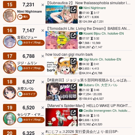
【Subnautica 2】 New thalassophobia simulator is out and I'm diving in! + ANNOUNCEMENT!!!
15
7,231
Nimi Nightmare
Nimi Nightmare
07:00
3:17
7,477 / 8,806
個人
124,094
7,231
【Tomodachi Life: Living the Dream】BABIES AND RAGE
16
7,147
Koseki Bijou Ch. hololive-EN
古石ビジュー
07:57
3:32
7,568 / 10,569
ホロライブEnglish
90,267
7,147
how loud can gigi murin bark
17
6,788
Gigi Murin Ch. hololive-EN
ジジ・ムリン
04:32
0:41
3,653 / 4,413
ホロライブEnglish
64,914
6,788
【#最終回】ジョジョ第５部同時視聴みるしゅばあああああああああああああああああああああ！！！！：JoJo's Bizarre Adventure: Golden Wind【ホロライブ/大空スバル】
18
6,527
Subaru Ch. 大空スバル
大空スバル
21:02
3:46
17,254 / 20,035
ホロライブ
159,610
6,527
【Marvel’s Spider-Man】HELLO WAKE UP RIGHT NOW!!!
19
6,520
Cecilia Immergreen Ch. hololive-EN
セシリア・イマーグリーン
04:08
3:15
5,606 / 6,513
ホロライブEnglish
72,562
6,520
#にじフェス2026 実行委員会だより-前日SP-
20
6,325