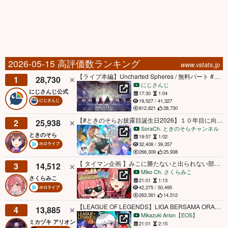
2026-05-15 高評価数ランキング
www.vstats.jp
【ライブ本編】Uncharted Spheres / 無料パート #Uncharted_Spheres
1
28,730
にじさんじ
にじさんじ公式
17:30
1:04
19,527 / 41,327
にじさんじ
812,821
28,730
【#ときのそらお披露目誕生日2026】１０年目に向けた最高のパフォーマンスを！～告知もあるよ～【ホロライブ/ときのそら】
2
25,938
SoraCh. ときのそらチャンネル
ときのそら
19:57
1:02
32,408 / 39,357
ホロライブ
266,309
25,938
【 タイマン企画 】みこに勝たないと出られない部屋にぇ！ゲスト：鷹嶺ルイ🥀【ホロライブ/さくらみこ/鷹嶺ルイ】
3
14,512
Miko Ch. さくらみこ
さくらみこ
21:01
1:13
42,275 / 50,495
ホロライブ
263,561
14,512
【LEAGUE OF LEGENDS】LIGA BERSAMA ORANG-ORANG KEREN!
4
13,885
Mikazuki Arion【EOS】
ミカヅキ アリオン
21:01
2:15