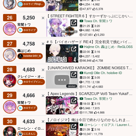
4,254 / 4,992
ホロライブEnglish
47,877
5,378
【 STREET FIGHTER 6 】すかーずかっぷにじかい！！【常闇トワ/ホロライブ】
26
5,250
Towa Ch. 常闇トワ
常闇トワ
21:25
3:20
4,682 / 6,642
ホロライブ
127,651
5,250
＃５【バイオハザード RE:4】完全初見で挑むバイオ【轟はじめ/ReGLOSS】※未成年の方視聴注意
27
4,758
Hajime Ch. 轟はじめ ‐ ReGLOSS
轟はじめ
22:00
3:16
4,237 / 5,402
hololive DEV_IS
66,848
4,758
【UNARCHIVED KARAOKE】 ZOMBIE NOISES THE STREAM 【Kureiji Ollie】
28
4,683
Kureiji Ollie Ch. hololive-ID
クレイジー・オリー
23:00
3:05
1,772 / 2,138
ホロライブインドネシア
deleted
11,741
4,683
【 Apex Legends 】SCARZCUP Vol5 Team YukaF【常闇トワ / ホロライブ】
29
4,666
Towa Ch. 常闇トワ
常闇トワ
18:03
3:15
5,948 / 7,815
ホロライブ
111,788
4,666
【ノロイジマ】俺は今日で終わりなのかもしれません【ローレン・イロアス/にじさんじ】
30
4,633
ローレン・イロアス / Lauren Iroas【にじさんじ】
ローレン・イロアス
21:39
3:16
10,047 / 11,779
にじさんじ