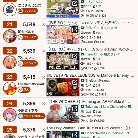
にじさんじ
にじさんじ公式
20:15
1:20
14,582 / 18,683
にじさんじ
176,951
6,325
【R.E.P.O.】なんかこのメンツ遊んだ希ガス・・・バカタレPOサーカス！！！！【尾丸ポルカ視点/ホロライブ】
21
5,548
Polka Ch. 尾丸ポルカ
尾丸ポルカ
21:04
5:23
3,512 / 3,863
ホロライブ
60,868
5,548
【R.E.P.O.】#バカタレサーカス レポ妖怪たちのおと～りだ～【不知火フレア/ホロライブ】
22
5,539
Flare Ch. 不知火フレア
不知火フレア
21:03
5:48
4,182 / 4,934
ホロライブ
54,127
5,539
🔴LIVE | APE SEX LEGENDS w/ Mande & Enemy | ROOKIE TO PREDATOR TONIGHT | #BUNGULATE
23
5,415
TheBurntPeanut
TheBurntPeanut
19:47
2:54
15,981 / 25,284
個人
244,100
5,415
【THE WITCHER 3】Forming an ARMY #kfp #キアライブ
24
5,399
Takanashi Kiara Ch. hololive-EN
小鳥遊キアラ
10:33
5:26
4,886 / 7,253
ホロライブEnglish
44,160
5,399
The Only Woman I Can Trust is a Bird Woman 【Road to Empress I】
25
5,378
Shiori Novella Ch. hololive-EN
シオリ・ノヴェラ
09:57
2:00