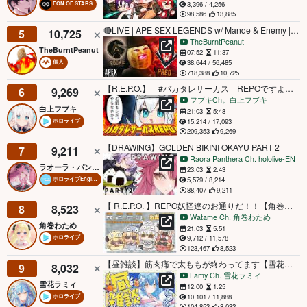
3,396 / 4,256
EON OF STARS
98,586
13,885
🔴LIVE | APE SEX LEGENDS w/ Mande & Enemy | ROOKIE TO PREDATOR TONIGHT | #BUNGULATE
5
10,725
TheBurntPeanut
TheBurntPeanut
07:52
11:37
38,644 / 56,485
個人
718,388
10,725
【R.E.P.O.】 #バカタレサーカス REPOですよぉおおおおおおお！！！！！ 【ホロライブ/白上フブキ】
6
9,269
フブキCh。白上フブキ
白上フブキ
21:03
5:48
15,214 / 17,093
ホロライブ
209,353
9,269
【DRAWING】GOLDEN BIKINI OKAYU PART 2
7
9,211
Raora Panthera Ch. hololive-EN
ラオーラ・パンテーラ
23:03
2:43
5,579 / 8,214
ホロライブEnglish
88,407
9,211
【 R.E.P.O. 】REPO妖怪達のお通りだ！！【角巻わため/ホロライブ４期生】
8
8,523
Watame Ch. 角巻わため
角巻わため
21:03
5:51
9,712 / 11,578
ホロライブ
123,467
8,523
【昼雑談】筋肉痛で太ももが終わってます【雪花ラミィ /ホロライブ】
9
8,032
Lamy Ch. 雪花ラミィ
雪花ラミィ
12:00
1:25
10,101 / 11,888
ホロライブ
104,853
8,032