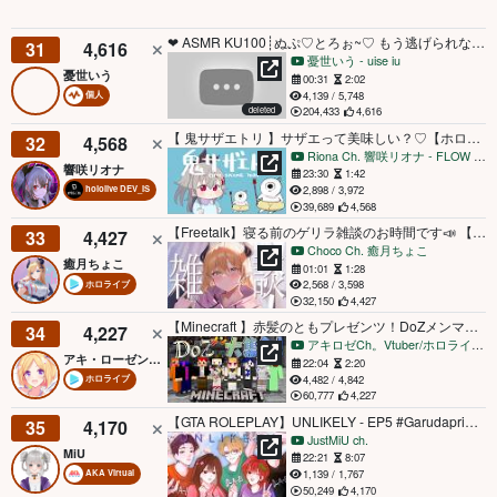
❤︎ ASMR KU100┊ぬぷ♡とろぉ~♡ もう逃げられない🩷 心地良い音とゼロ距離囁きに癒される睡眠導入♡[ 睡眠導入 吐息 ear cleaning Mouthsound ]
31
4,616
憂世いう - uise iu
憂世いう
00:31
2:02
4,139 / 5,748
個人
deleted
204,433
4,616
【 鬼サザエトリ 】サザエって美味しい？♡【ホロライブ DEV_IS 響咲リオナ】
32
4,568
Riona Ch. 響咲リオナ - FLOW GLOW
響咲リオナ
23:30
1:42
2,898 / 3,972
hololive DEV_IS
39,689
4,568
【Freetalk】寝る前のゲリラ雑談のお時間です📣 【ホロライブ/癒月ちょこ】
33
4,427
Choco Ch. 癒月ちょこ
癒月ちょこ
01:01
1:28
2,568 / 3,598
ホロライブ
32,150
4,427
【Minecraft 】赤髪のともプレゼンツ！DoZメンマイクラミニゲームで遊ぶ会！【ホロライブ/アキロゼ】
34
4,227
アキロゼCh。Vtuber/ホロライブ所属
アキ・ローゼンタール
22:04
2:20
4,482 / 4,842
ホロライブ
60,777
4,227
【GTA ROLEPLAY】UNLIKELY - EP5 #Garudaprimerp
35
4,170
JustMiU ch.
MiU
22:21
8:07
1,139 / 1,767
AKA Virtual
50,249
4,170