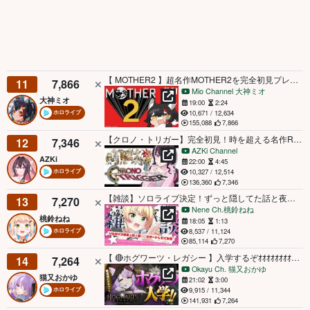
【 MOTHER2 】超名作MOTHER2を完全初見プレイ！【ホロライブ/大神ミオ】
11
7,866
Mio Channel 大神ミオ
大神ミオ
19:00
2:24
10,671 / 12,634
ホロライブ
155,088
7,866
【クロノ・トリガー】完全初見！時を超える名作RPG、はじめます―― #2【ホロライブ / AZKi】※ネタバレあり
12
7,346
AZKi Channel
AZKi
22:00
4:45
10,327 / 12,514
ホロライブ
136,360
7,346
【雑談】ソロライブ決定！ずっと隠してた話と夜は○○とデートしてきます💕の話【 桃鈴ねね / hololive 】
13
7,270
Nene Ch.桃鈴ねね
桃鈴ねね
18:05
1:13
8,537 / 11,124
ホロライブ
85,114
7,270
【 🔴ホグワーツ・レガシー 】入学するぞｵｵｵｵｵｵｵｵｵｵｵ🔥【 猫又おかゆ/ホロライブ 】
14
7,264
Okayu Ch. 猫又おかゆ
猫又おかゆ
21:02
3:00
9,915 / 11,344
ホロライブ
141,931
7,264