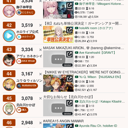
41
3,534
御子神琴音 / Mikogami Kotone【にじさんじ】
御子神琴音
22:03
6:16
6,578 / 7,645
にじさんじ
106,081
3,534
【祝】ねねち単独公演決定！ガーデンシアター開催！【昼ホロ/花園さやか】
42
3,519
holoAN room (ホロアナ)
ホロライブ公式
11:59
1:04
3,126 / 3,753
ホロライブ
26,264
3,519
MASAK MIKAZUKI ARION.. 💀 (bareng @akeminekomachi )
43
3,334
Ave Kanehoshii【GRAVT】
アヴェ カネホシイ
18:33
1:20
598 / 731
AKA Virtual
deleted
22,391
3,334
【NIKKE W/ EYETRACKER】WE'RE NOT GOING TO MAKE IT w/⁨@VantacrowBringer 【NIJISANJI EN | Yu Q. Wilson】
44
3,167
Yu Q. Wilson 【NIJISANJI EN】
ユウ Q ウィルソン
12:06
5:06
1,959 / 2,555
NIJISANJI EN
62,521
3,167
大切なお知らせ【北白川かかぽ】
45
3,078
北白川かかぽ / Kakapo Kitashirakawa
北白川かかぽ
21:00
0:13
1,758 / 2,117
個人
deleted
43,447
3,078
#AREA15 ANGIN MAWAR
46
2,948
Ayunda Risu Ch. hololive-ID