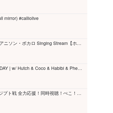
 mirror) #calliolive
【歌枠】新衣装で歌う～～～！！！J-POP・アニソン・ボカロ Singing Stream【ホロライブ / AZKi】
🔴LIVE | HOLDFAST | RANDOM GAMES TODAY | w/ Hutch & Coco & Habibi & Pheetus | #BUNGULATE
【ワールドカップ】W杯 アルゼンチン vs エジプト戦 全力応援！同時視聴！ぺこ！【ホロライブ/兎田ぺこら】