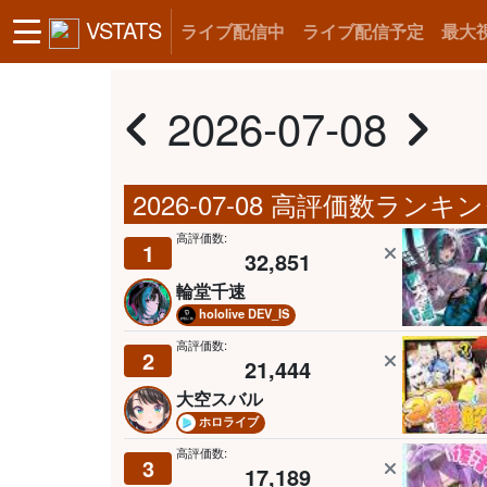
VSTATS
ライブ配信中
ライブ配信予定
最大
2026-07-08
2026-07-08 高評価数ランキ
高評価数:
1
32,851
輪堂千速
hololive DEV_IS
高評価数:
2
21,444
大空スバル
ホロライブ
高評価数:
3
17,189