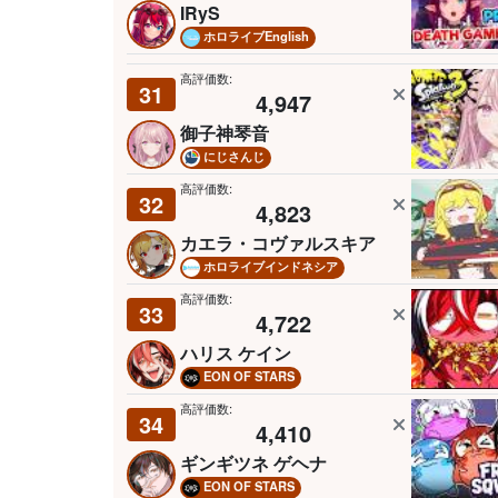
IRyS
ホロライブEnglish
高評価数:
31
4,947
御子神琴音
にじさんじ
高評価数:
32
4,823
カエラ・コヴァルスキア
ホロライブインドネシア
高評価数:
33
4,722
ハリス ケイン
EON OF STARS
高評価数:
34
4,410
ギンギツネ ゲヘナ
EON OF STARS