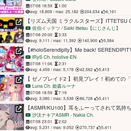
07/08 18:59
1:00
avg: 18,809 / max: 25,182
204,634
6,161
佐伯イッテツ / Saiki Ittetsu【にじさんじ】
07/08 20:00
3:33
avg: 9,111 / max: 11,392
140,900
5,584
【#holoSerendipity】Me back! SERENDIPIT
IRyS Ch. hololive-EN
07/08 11:06
2:31
avg: 4,459 / max: 5,178
42,562
5,413
Luna Ch. 姫森ルーナ
07/08 18:59
7:19
avg: 3,080 / max: 3,538
86,728
5,411
沙汰ナキアASMR - Nakia Ch.
07/08 23:01
2:02
avg: 5,231 / max: 9,052
270,737
5,411