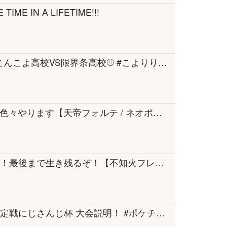
E TIME IN A LIFETIME!!!
【パワプロ2026】新作でお試し対戦！3D！こんこよ高校VS限界条高校⚾ #こよりり 【一条莉々華・博衣こより/ホロライブ】
【ASMR】どきっ！？新衣装で夏のASMR🩵 色々やります【天帝フォルテ / ネオポルテ】
【Echoes of Aincrad】デスゲームチャレンジ！最後まで生き残るぞ！【不知火フレア/ホロライブ】
【 Pokémon Champions 】はじまりの王者決定戦にじさんじ杯 大会説明！ #ポケチャンにじさんじ杯