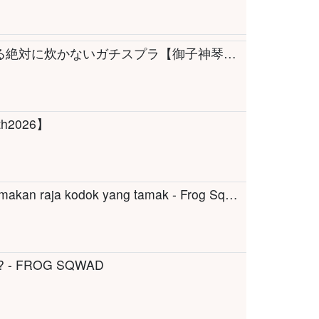
【スプラトゥーン3】エリートイカ人間による絶対に炊かないガチスプラ【御子神琴音 / にじさんじ】
th2026】
EOS berubah menjadi kodok untuk memberi makan raja kodok yang tamak - Frog Sqwad 🐸
? - FROG SQWAD