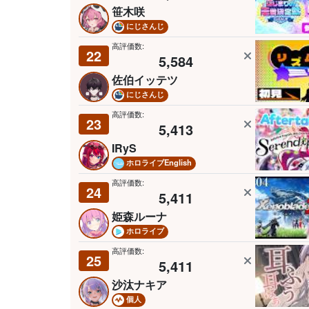
笹木咲
にじさんじ
高評価数:
22
5,584
佐伯イッテツ
にじさんじ
高評価数:
23
5,413
IRyS
ホロライブEnglish
高評価数:
24
5,411
姫森ルーナ
ホロライブ
高評価数:
25
5,411
沙汰ナキア
個人