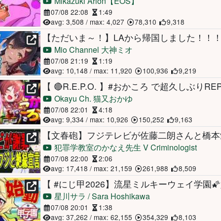
Mikazuki Arion【EOS】
07/08 22:08
1:49
avg: 3,508 / max: 4,027
78,310
9,318
【ただいま～！】LAから帰国しました！！
Mio Channel 大神ミオ
07/08 21:19
1:19
avg: 10,148 / max: 11,920
100,936
9,219
Okayu Ch. 猫又おかゆ
07/08 22:01
4:18
avg: 9,334 / max: 10,926
150,252
9,163
犯罪学教室のかなえ先生 V Criminologist
07/08 22:00
2:06
avg: 17,418 / max: 21,159
261,988
8,509
星川サラ / Sara Hoshikawa
07/08 20:01
1:38
avg: 37,262 / max: 62,155
354,329
8,103