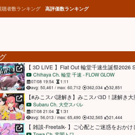
視聴者数ランキング
高評価数ランキング
ング
【 3D LIVE 】Flat Out 輪堂千速生誕祭2026
Chihaya Ch. 輪堂 千速 - FLOW GLOW
07/08 19:54
1:11
avg: 50,461 / max: 60,712
362,034
32,851
Subaru Ch. 大空スバル
07/08 21:04
1:31
avg: 56,013 / max: 65,490
432,565
21,444
Towa Ch. 常闇トワ