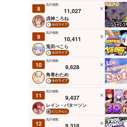
高評価数:
8
11,027
戌神ころね
ホロライブ
高評価数:
9
10,411
兎田ぺこら
ホロライブ
高評価数:
10
9,628
角巻わため
ホロライブ
高評価数:
11
9,437
レイン・パターソン
にじさんじ
高評価数:
12
9,318