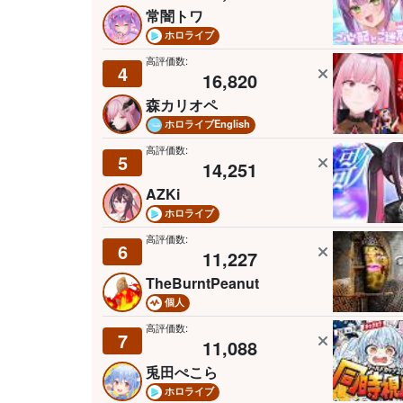
常闇トワ
ホロライブ
高評価数:
4
16,820
森カリオペ
ホロライブEnglish
高評価数:
5
14,251
AZKi
ホロライブ
高評価数:
6
11,227
TheBurntPeanut
個人
高評価数:
7
11,088
兎田ぺこら
ホロライブ