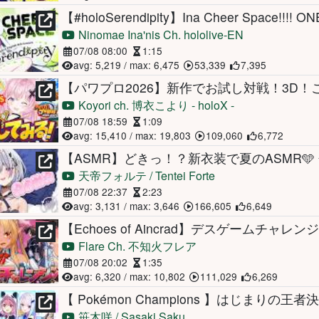
【#holoSerendipity】Ina Cheer Space!!!! ON
Ninomae Ina'nis Ch. hololive-EN
07/08 08:00
1:15
avg: 5,219 / max: 6,475
53,339
7,395
Koyori ch. 博衣こより - holoX -
07/08 18:59
1:09
avg: 15,410 / max: 19,803
109,060
6,772
天帝フォルテ / Tentei Forte
07/08 22:37
2:23
avg: 3,131 / max: 3,646
166,605
6,649
Flare Ch. 不知火フレア
07/08 20:02
1:35
avg: 6,320 / max: 10,802
111,029
6,269
笹木咲 / Sasaki Saku