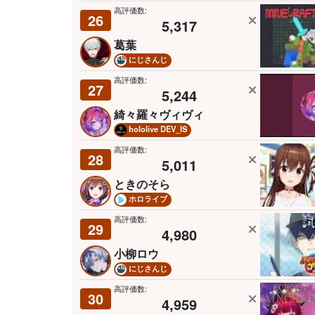
高評価数:
26
5,317
葛葉
にじさんじ
高評価数:
27
5,244
綺々羅々ヴィヴィ
hololive DEV_IS
高評価数:
28
5,011
ときのそら
ホロライブ
高評価数:
29
4,980
小柳ロウ
にじさんじ
高評価数:
30
4,959