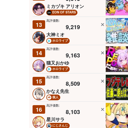
ミカヅキ アリオン
EON OF STARS
高評価数:
13
9,219
大神ミオ
ホロライブ
高評価数:
14
9,163
猫又おかゆ
ホロライブ
高評価数:
15
8,509
かなえ先生
個人
高評価数:
16
8,103
星川サラ
にじさんじ