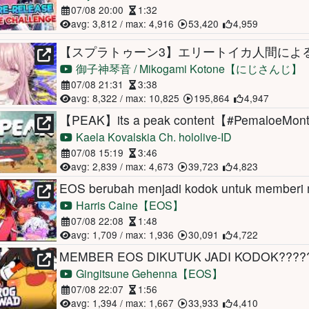
07/08 20:00
1:32
avg: 3,812 / max: 4,916
53,420
4,959
御子神琴音 / Mikogami Kotone【にじさんじ】
07/08 21:31
3:38
avg: 8,322 / max: 10,825
195,864
4,947
【PEAK】its a peak content【#PemaloeMon
Kaela Kovalskia Ch. hololive-ID
07/08 15:19
3:46
avg: 2,839 / max: 4,673
39,723
4,823
Harris Caine【EOS】
07/08 22:08
1:48
avg: 1,709 / max: 1,936
30,091
4,722
MEMBER EOS DIKUTUK JADI KODOK????
Gingitsune Gehenna【EOS】
07/08 22:07
1:56
avg: 1,394 / max: 1,667
33,933
4,410