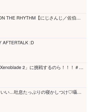
【リズム天国 ミラクルスターズ】ITTETSU ON THE RHYTHM【にじさんじ／佐伯イッテツ】
Y AFTERTALK :D
【 ゼノブレイド2 】初見プレイ！初めての「Xenoblade 2」に挑戦するのら！！！＃04【姫森ルーナ/ホロライブ】
【ASMR/KU100】耳をふーってされて気持ちいい…吐息たっぷりの寝かしつけ♡囁き・耳ふー・耳かき・Gentle Ear Blowing for Sleep【沙汰ナキア/睡眠導入】