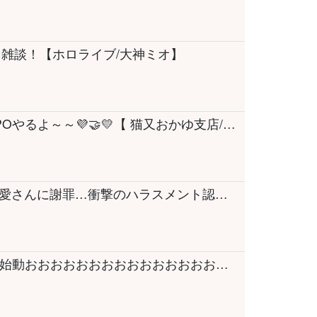
！雑談！【ホロライブ/大神ミオ】
【 🔴R.E.P.O. 】#おかころ で超久しぶりREPOやるよ～～💜🤝💛【 猫又おかゆ支店/ホロライブ 】
【文春砲】フジテレビが佐藤二朗さんと橋本愛さんに謝罪…衝撃のハラスメント認定の裏側を解説します【かなえ先生の雑談】
【 #にじ甲2026】流星ミルキーウェイ学園🌠始動おおおおおおおおおおおおおおおおおお！！【星川サラ/にじさんじ】