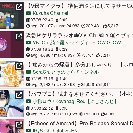
【V最マイクラ】 準備満タンにしてネザーGO
Kuzuha Channel
07/08 22:46
2:00
avg: 20,167 / max: 24,983
222,481
5,317
緊急🚨ゲリララジオ📻Vivi Ch. 綺々羅々
Vivi Ch. 綺々羅々ヴィヴィ - FLOW GLOW
07/08 18:22
0:29
avg: 4,686 / max: 6,837
73,701
5,244
【 痛みからの帰還】多分おしゃべり。【ホロ
SoraCh. ときのそらチャンネル
07/08 23:16
1:40
avg: 2,743 / max: 3,498
35,626
5,011
【パワプロ】試走をさせてください。【小柳
小柳ロウ / Koyanagi Rou【にじさんじ】
07/08 22:52
3:50
avg: 8,769 / max: 11,628
153,960
4,980
IRyS Ch. hololive-EN