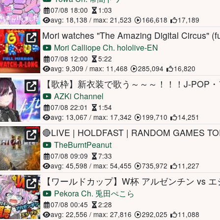
07/08 18:00
1:03
avg: 18,138 / max: 21,523
166,618
17,189
Mori watches "The Amazing Digital Circus" (full
Mori Calliope Ch. hololive-EN
07/08 12:00
5:22
avg: 9,309 / max: 11,468
285,094
16,820
AZKi Channel
07/08 22:01
1:54
avg: 13,067 / max: 17,342
199,710
14,251
TheBurntPeanut
07/08 09:09
7:33
avg: 45,598 / max: 54,455
735,972
11,227
Pekora Ch. 兎田ぺこら
07/08 00:45
2:28
avg: 22,556 / max: 27,816
292,025
11,088