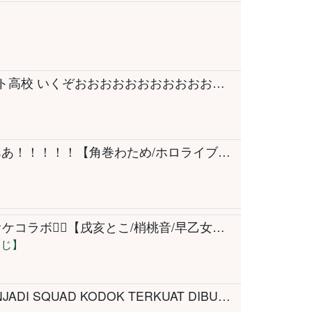
【パワプロ2026】1年目夏！兎☆ダイナマイト高校 いくぞおおおおおおおおおおお！ぺこ！【ホロライブ/兎田ぺこら】＃パワプロケモミミリーグ
【雑談】LAからただいまああああああああああ！！！！！【角巻わため/ホロライブ４期生】
【3Dカラオケ】ショートでよく聞く歌カラオケコラボ❤️‍🔥【戌亥とこ/梢桃音/早乙女ベリー/ドーラ/レイン・パターソン/にじさんじ】
んじ】
【FROG SQWAD】APAKAH EOS BISA MENJADI SQUAD KODOK TERKUAT DIBUMI?