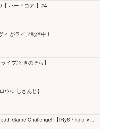
【 ハードコア 】#4
ヴィヴィ がライブ配信中！
ライブ/ときのそら】
ロウ/にじさんじ】
【Echoes of Aincrad】Pre-Release Special Death Game Challenge!!【IRyS / hololive】