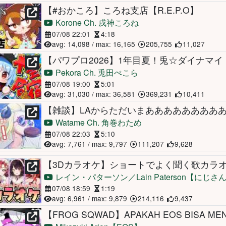
【#おかころ】ころね支店【R.E.P.O】
Korone Ch. 戌神ころね
07/08 22:01
4:18
avg: 14,098 / max: 16,165
205,755
11,027
Pekora Ch. 兎田ぺこら
07/08 19:00
5:01
avg: 31,030 / max: 36,581
369,231
10,411
Watame Ch. 角巻わため
07/08 22:03
5:10
avg: 7,761 / max: 9,797
111,207
9,628
レイン・パターソン／Lain Paterson【にじさ
07/08 18:59
1:19
avg: 6,961 / max: 9,879
214,116
9,437