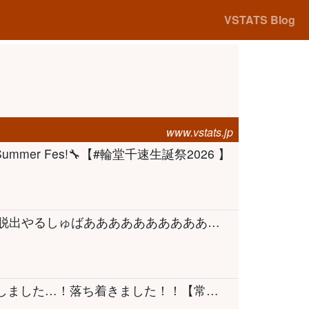
VSTATS Blog
www.vstats.jp
 Summer Fes!🔧【#輪堂千速生誕祭2026 】
【#みこスバ謎解き】みこスバ3D！謎解き大脱出やるしゅばあああああああああああああああああああああああああああああ！！！！！！：Mystery solving MIKOSUBA 3D【ホロライブ】
【 雑談-Freetalk- 】ご心配とご迷惑をおかけしました…！落ち着きました！！【常闇トワ/ホロライブ】