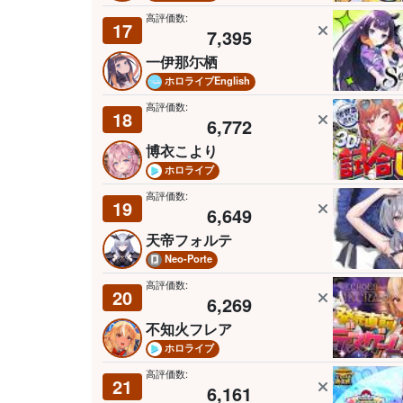
高評価数:
17
7,395
一伊那尓栖
ホロライブEnglish
高評価数:
18
6,772
博衣こより
ホロライブ
高評価数:
19
6,649
天帝フォルテ
Neo-Porte
高評価数:
20
6,269
不知火フレア
ホロライブ
高評価数:
21
6,161