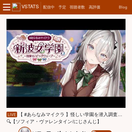
VSTATS
配信中
予定
視聴者数
高評価
Blog
【 #あらなみマイクラ 】怪しい学園を潜入調査…
LIVE
🔍【ソフィア・ヴァレンタイン/にじさんじ】