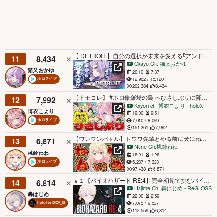
【 DETROIT 】自分の選択が未来を変える⁉️アンドロイドと対話しよう✊#02【 猫又おかゆ/ホロライブ 】
11
8,434
Okayu Ch. 猫又おかゆ
猫又おかゆ
20:10
7:37
12,962 / 15,120
ホロライブ
202,384
8,434
【トモコレ】 #ホロ修羅場の島 へひさしぶりに降り立ってみよう！！何が起きるかな？？？【博衣こより/ホロライブ】
12
7,992
Koyori ch. 博衣こより - holoX -
博衣こより
19:00
9:51
7,010 / 8,069
ホロライブ
151,361
7,992
【ワンワンバトル】トワワ先輩とやる前に犬にねねの力見せとくかｗ【 桃鈴ねね / hololive 】
13
6,871
Nene Ch.桃鈴ねね
桃鈴ねね
18:01
1:26
5,237 / 7,323
ホロライブ
97,438
6,871
＃１【バイオハザード RE:4】完全初見で挑むバイオ【轟はじめ/ReGLOSS】※未成年の方視聴注意
14
6,814
Hajime Ch. 轟はじめ ‐ ReGLOSS
轟はじめ
22:00
2:59
7,075 / 9,527
hololive DEV_IS
113,559
6,814