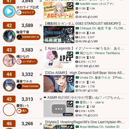
41
3,645
holoAN room (ホロアナ)
ホロライブ公式
11:59
1:04
--- / ---
ホロライブ
28,453
3,645
【機動戦士ガンダム 0083 STARDUST MEMORY】1年戦争のその後？？？完全初見だ～～！【#輪堂千速 / #hololivedev_is #FLOWGLOW 】
42
3,589
Chihaya Ch. 輪堂 千速 - FLOW GLOW
輪堂千速
21:00
3:48
2,212 / 2,517
hololive DEV_IS
46,058
3,589
【 Apex Legends 】イクゾーーー❕w/うるか、ありさか 【ぶいすぽっ！/橘ひなの】
43
3,583
橘ひなの / Hinano Tachibana
橘ひなの
21:04
3:52
9,272 / 11,717
ぶいすぽっ！
197,859
3,583
【3Dio ASMR】 High Demand Soft Bear Voice ASMR
44
3,332
Uruka Ch. 藤倉ウルカ 【Phase Connect】
藤倉ウルカ
11:31
1:43
1,254 / 1,719
Phase-Connect
76,087
3,332
❤︎ ASMR KU100┊やだやだ可愛いね♡ バブちゃんよちよちあやされておねんねしよ？🩷 心と身体が回復しちゃう睡眠導入♡[ 睡眠導入 吐息 ear cleaning Mouthsound ]
45
3,313
憂世いう - uise iu
憂世いう
00:31
1:58
3,516 / 4,575
個人
deleted
96,173
3,313
【Hytale】HowlingRager36's One Last Hytale! #holohytale【hololive ID 2nd Gen | Anya Melfissa】
46
3,266
Anya Melfissa Ch. hololive-ID