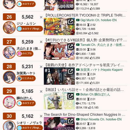
16,362 / 18,307
ホロライブ
113,214
5,589
【ROLLERCOASTER TYCOON® 2: TRIPLE THRILL PACK】watch me do a sick kickflip on this rail
26
5,562
Gigi Murin Ch. hololive-EN
ジジ・ムリン
06:03
2:52
5,729 / 6,666
ホロライブEnglish
63,094
5,562
【#行列のできるV相談所】個人勢･企業勢問わず!? Vtuberのお悩み解決👨‍🏫【犬山たまき/けんき】
27
5,259
Tamaki Ch. 犬山たまき / 佃煮のりお
犬山たまき (佃煮のりお)
23:00
3:06
5,830 / 7,683
のりプロ
161,062
5,259
【殺戮の天使】名作アドベンチャーを初見プレイさせて下さいませ ＃１【にじさんじ/加賀美ハヤト】
28
5,231
加賀美 ハヤト/Hayato Kagami
加賀美ハヤト
22:00
2:24
8,557 / 9,527
にじさんじ
171,600
5,231
【雑談】いろいろ話そ～！企画の話とか最近の話とかも振り返りたいね😋【獅白ぼたん/ホロライブ】
29
5,185
Botan Ch.獅白ぼたん
獅白ぼたん
20:02
2:01
4,770 / 5,779
ホロライブ
54,156
5,185
The Search for Dino-Shaped Chicken Nuggies in Dinosaur Land 【Hytale】
30
5,162
Shiori Novella Ch. hololive-EN
シオリ・ノヴェラ
20:57
2:39
3,269 / 3,818
ホロライブEnglish