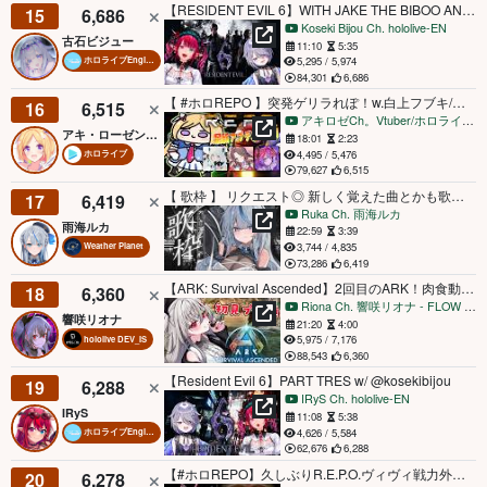
【RESIDENT EVIL 6】WITH JAKE THE BIBOO AND SHERRY THE @IRyS​
15
6,686
Koseki Bijou Ch. hololive-EN
古石ビジュー
11:10
5:35
5,295 / 5,974
ホロライブEnglish
84,301
6,686
【 #ホロREPO 】突発ゲリラれぽ！w.白上フブキ/夏色まつり/綺々羅々ヴィヴィ/不知火フレア【ホロライブ/アキロゼ】
16
6,515
アキロゼCh。Vtuber/ホロライブ所属
アキ・ローゼンタール
18:01
2:23
4,495 / 5,476
ホロライブ
79,627
6,515
【 歌枠 】 リクエスト◎ 新しく覚えた曲とかも歌います！【 雨海ルカ / WeatherPlanet 】
17
6,419
Ruka Ch. 雨海ルカ
雨海ルカ
22:59
3:39
3,744 / 4,835
Weather Planet
73,286
6,419
【ARK: Survival Ascended】2回目のARK！肉食動物テイムしたい！【ホロライブ DEV_IS 響咲リオナ】
18
6,360
Riona Ch. 響咲リオナ - FLOW GLOW
響咲リオナ
21:20
4:00
5,975 / 7,176
hololive DEV_IS
88,543
6,360
【Resident Evil 6】PART TRES w/ @kosekibijou
19
6,288
IRyS Ch. hololive-EN
IRyS
11:08
5:38
4,626 / 5,584
ホロライブEnglish
62,676
6,288
【#ホロREPO】久しぶりR.E.P.O.ヴィヴィ戦力外です！！【#綺々羅々ヴィヴィ #hololiveDEV_IS #FLOWGLOW】
20
6,278