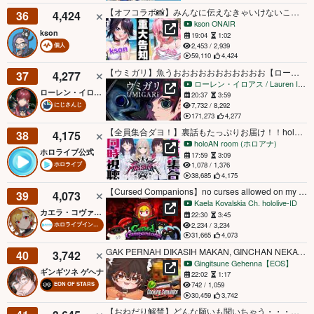
【オフコラボ📸】みんなに伝えなきゃいけないことがある【#ぐーそん】
36
4,424
kson ONAIR
kson
19:04
1:02
2,453 / 2,939
個人
59,110
4,424
【ウミガリ】魚うおおおおおおおおおおお【ローレン・イロアス/にじさんじ】
37
4,277
ローレン・イロアス / Lauren Iroas【にじさんじ】
ローレン・イロアス
20:37
3:59
7,732 / 8,292
にじさんじ
171,273
4,277
【全員集合ダヨ！】裏話もたっぷりお届け！！holoX Live 2026「First MISSION」同時視聴！！【夜ホロ】
38
4,175
holoAN room (ホロアナ)
ホロライブ公式
17:59
3:09
1,078 / 1,376
ホロライブ
38,685
4,175
【Cursed Companions】no curses allowed on my stream【Kaeluarga】
39
4,073
Kaela Kovalskia Ch. hololive-ID
カエラ・コヴァルスキア
22:30
3:45
2,234 / 3,234
ホロライブインドネシア
31,665
4,073
GAK PERNAH DIKASIH MAKAN, GINCHAN NEKAT MASAK SENDIRI????? - COOKING SIMULATOR
40
3,742
Gingitsune Gehenna【EOS】
ギンギツネ ゲヘナ
22:02
1:17
742 / 1,059
EON OF STARS
30,459
3,742
【おねだり解禁】どんな願いも聞いちゃう・・・？わがままボイス本日発売！【昼ホロ/花園さやか】