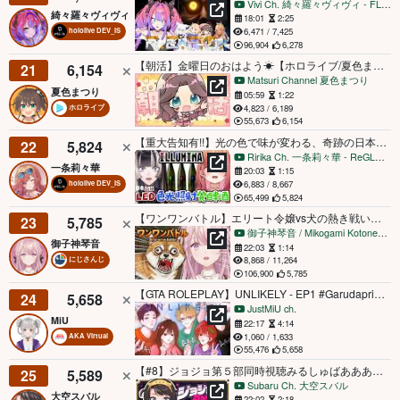
Vivi Ch. 綺々羅々ヴィヴィ - FLOW GLOW
綺々羅々ヴィヴィ
18:01
2:25
6,471 / 7,425
hololive DEV_IS
96,904
6,278
【朝活】金曜日のおはよう☀【ホロライブ/夏色まつり】
21
6,154
Matsuri Channel 夏色まつり
夏色まつり
05:59
1:22
4,823 / 6,189
ホロライブ
55,673
6,154
【重大告知有!!】光の色で味が変わる、奇跡の日本酒ILLUMINA（イルミナ）。吞み比べオフコラボ!!【#りりらでん /hololive DEV_IS ReGLOSS】
22
5,824
Ririka Ch. 一条莉々華 ‐ ReGLOSS
一条莉々華
20:03
1:15
6,883 / 8,667
hololive DEV_IS
65,499
5,824
【ワンワンバトル】エリート令嬢vs犬の熱き戦い、開幕。【御子神琴音 / にじさんじ】
23
5,785
御子神琴音 / Mikogami Kotone【にじさんじ】
御子神琴音
22:03
1:14
8,868 / 11,264
にじさんじ
106,900
5,785
【GTA ROLEPLAY】UNLIKELY - EP1 #Garudaprimerp
24
5,658
JustMiU ch.
MiU
22:17
4:14
1,060 / 1,633
AKA Virtual
55,476
5,658
【#8】ジョジョ第５部同時視聴みるしゅばあああああああああああああああああああああ！！！！：JoJo's Bizarre Adventure: Golden Wind【ホロライブ/大空スバル】
25
5,589
Subaru Ch. 大空スバル
大空スバル
22:02
2:18