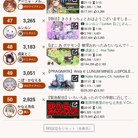
アーニャ・メルフィッサ
21:13
3:15
1,330 / 1,768
ホロライブインドネシア
17,941
3,266
【朝活】きさまっちょとおはようございますしましょ🎶【ルンルン/にじさんじ】
47
3,265
ルンルン / Lunlun【にじさんじ】
ルンルン
06:59
1:44
3,749 / 4,651
にじさんじ
57,600
3,265
【ぽこ あ ポケモン】修理おわったみたいなんで！！とりあえずみよう！！！！【戌亥とこ/にじさんじ】
48
3,183
戌亥とこ -Inui Toko-
戌亥とこ
17:30
3:49
5,006 / 5,911
にじさんじ
144,256
3,183
【PRAGMATA】Area 4: LUNUM MINES ⚠️SPOILER ALERT⚠️
49
3,051
Kobo Kanaeru Ch. hololive-ID
こぼ・かなえる
07:01
1:16
1,114 / 1,980
ホロライブインドネシア
29,303
3,051
【緊急配信】いろいろあったので小学館に凸してきました【かなえ先生の雑談】
50
2,925
犯罪学教室のかなえ先生 V Criminologist
かなえ先生
22:00
1:00
5,525 / 6,207
個人
79,845
2,925
NG設定をリセット（全表示）