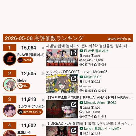
2026-05-08 高評価数ランキング
www.vstats.jp
사범님 집에 놀러가도 됩니까?🥋 정신통일! 성휘 태권도!👊 💙💜🩷❤️🖤 | #플레이브 PLAVE | PLAVE Live Full Ver.
1
15,064
PLAVE 플레이브
PLAVE (플레이브)
19:58
2:16
16,445 / 17,889
VLAST
237,714
15,064
テレパシ / DECO*27 - cover. Meica05
2
12,505
Meica05 Ch.
Meica
11:45
0:02
--- / ---
個人
145,594
12,505
【THE FAMILY TRIP】PERJALANAN KELUARGA INI BERAKHIR MENGERIKAN!
3
11,913
Mikazuki Arion【EOS】
ミカヅキ アリオン
22:12
1:20
3,478 / 4,070
EON OF STARS
107,746
11,913
【 DREAD FLATS 凶寓 】最恐ホラゲ続編！きっと余裕だよにぇ…にぇ…？ #みこったかにぇ【さくらみこ/鷹嶺ルイ/ホロライブ】
4
11,602
Lui ch. 鷹嶺ルイ - holoX -
鷹嶺ルイ
19:01
1:18