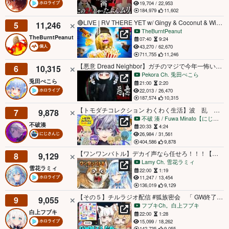
19,704 / 22,953
ホロライブ
184,979
11,602
🔴LIVE | RV THERE YET w/ Gingy & Coconut & Winnie | THICC MEN THURSDAY | #BUNGULATE
5
11,246
TheBurntPeanut
TheBurntPeanut
07:40
9:24
43,270 / 62,670
個人
711,755
11,246
【悪意 Dread Neighbor】ガチのマジで今年一怖いホラゲーが決まりそうです。ぺこ！【ホロライブ/兎田ぺこら】
6
10,315
Pekora Ch. 兎田ぺこら
兎田ぺこら
21:00
2:20
22,013 / 26,470
ホロライブ
187,574
10,315
【トモダチコレクション わくわく生活】波 乱 万 丈【不破湊/にじさんじ】
7
9,878
不破 湊 / Fuwa Minato【にじさんじ】
不破湊
20:33
4:24
26,984 / 31,561
にじさんじ
404,586
9,878
【ワンワンバトル】デカイ声なら任せろ！！！【雪花ラミィ /ホロライブ】
8
9,129
Lamy Ch. 雪花ラミィ
雪花ラミィ
22:00
1:19
11,247 / 13,454
ホロライブ
136,019
9,129
【その５】チルラジオ配信 #狐族密会 「 GW終了したね。」【ホロライブ/白上フブキ/尾丸ポルカ】
9
9,055
フブキCh。白上フブキ
白上フブキ
22:00
1:28
15,099 / 18,262
ホロライブ
142,735
9,055