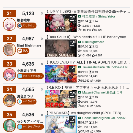
【ホラゲ】JSP2 -日本事故物件監視協会2-👻ｗチャイカさん【にじさんじ/椎名唯華】
31
5,123
椎名唯華 / Shiina Yuika
椎名唯華
20:04
1:24
12,859 / 14,625
にじさんじ
148,445
5,123
【Dark Souls II】 Who needs a full HP bar anyway? | #2
32
4,987
Nimi Nightmare
Nimi Nightmare
07:00
3:42
4,990 / 5,936
個人
101,086
4,987
【HOLO EN/ID HYTALE】FINAL ADVENTURE!!! DINOS!!! #kfp #キアライブ
33
4,636
Takanashi Kiara Ch. hololive-EN
小鳥遊キアラ
21:01
3:49
3,650 / 4,243
ホロライブEnglish
55,342
4,636
【R.E.P.O.】突発！アプデきちゃああああああ！！#ホロREPO【ホロライブ/夏色まつり】
34
4,565
Matsuri Channel 夏色まつり
夏色まつり
18:00
2:19
2,056 / 2,376
ホロライブ
38,449
4,565
【PRAGMATA】my daughter child (SPOILERS)
35
4,536
Cecilia Immergreen Ch. hololive-EN
セシリア・イマーグリーン
03:07
2:34
4,143 / 4,685
ホロライブEnglish
37,108
4,536