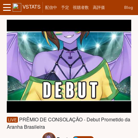
VSTATS
配信中
予定
視聴者数
高評価
Blog
PRÊMIO DE CONSOLAÇÃO - Debut Prometido da
LIVE
Aranha Brasileira