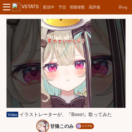
VSTATS
配信中
予定
視聴者数
高評価
Blog
イラストレーターが、『Booo!』歌ってみた
Video
甘狼このみ
ミリプロ