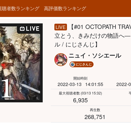
視聴者数ランキング
高評価数ランキング
【#01 OCTOPATH T
LIVE
立とう、きみだけの物語へ―
ル / にじさんじ】
ニュイ・ソシエール
にじさんじ
開始時刻
2022-03-13
14:01:55
2022-0
最大視聴者数
(03/13 15:32)
6,935
再生数
268,751