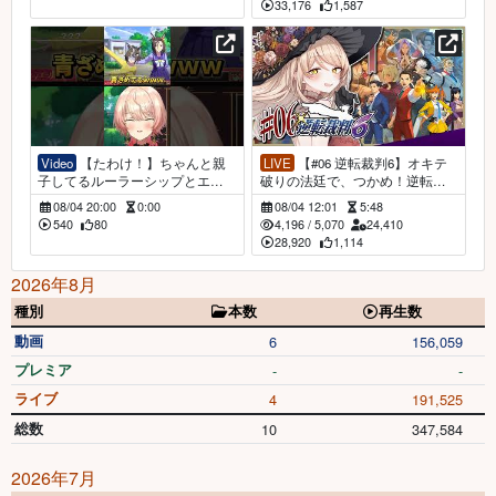
33,176
1,587
Video
【たわけ！】ちゃんと親
LIVE
【#06 逆転裁判6】オキテ
子してるルーラーシップとエア
破りの法廷で、つかめ！逆転無
グルーブに笑うニュイ・ソシエ
罪！ ※ネタバレ有【ニュイ・ソシ
08/04 20:00
0:00
08/04 12:01
5:48
ール【ウマ娘プリティーダービ
エール / にじさんじ】
540
80
4,196
/
5,070
24,410
ー】 #にじさんじ #切り抜き #vtu
28,920
1,114
ber
2026年8月
種別
本数
再生数
動画
6
156,059
プレミア
-
-
ライブ
4
191,525
総数
10
347,584
2026年7月