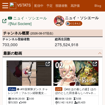
VSTATS
配信中
予定
視聴者数
高評価
Blog
ニュイ・ソシエール
ニュイ・ソシエール
//[Nui Sociere]
にじさんじ
チャンネル概要
(2026-08-07現在)
チャンネル登録者数
総再生回数
703,000
275,524,918
最新の動画
Video
🎃 #中国軍隊ダンス チャ
LIVE
【#02 ほの暮しの庭】ほの
レンジ‼️ ￤フルコン経験魔女
ぼのとした田舎暮らしへ🩷※ネタ
【ニュイ・ソシエール にじさん
バレ注意【ニュイ・ソシエール /
08/06 20:00
0:00
08/06 12:00
5:55
じ】 ￤ #にじさんじ
にじさんじ】
5,523
499
5,142
/
6,912
30,423