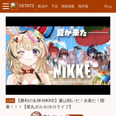
VSTATS
配信中
予定
視聴者数
高評価
Blog
【勝利の女神:NIKKE】夏は戦いだ！水着だ！開
LIVE
幕！！！【尾丸ポルカ/ホロライブ】