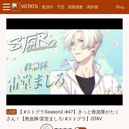
VSTATS
配信中
予定
視聴者数
高評価
Blog
【 #ストグラSeason2 /#47】きっと救急隊がたく
LIVE
さん！【救急隊/雷堂ましろ/ #ストグラ】GTAV