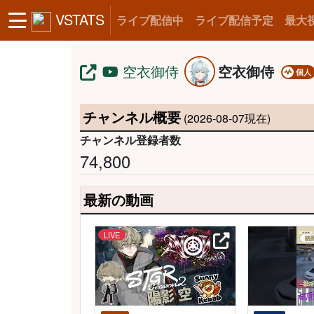
VSTATS
ライブ配信中
ライブ配信予定
最大
空衣御侍
空衣御侍
個人
チャンネル概要
(2026-08-07現在)
チャンネル登録者数
74,800
最新の動画
LIVE