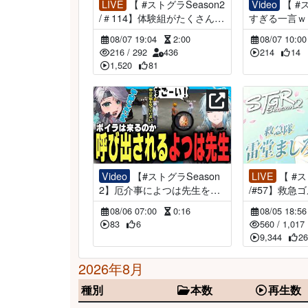
LIVE
【 #ストグラSeason2
Video
【 #ストグラ】厳し
/＃114】体験組がたくさん！
すぎる一言ｗ
お金も稼ぐ！【陽影空/空衣
VA/空衣御侍
08/07 19:04
2:00
08/07 10:0
御侍/#ストグラ /ENTER FO
rts
216
/
292
436
214
14
RCE.36/メルティーノア】GT
1,520
81
AV
Video
【#ストグラSeason
LIVE
【 #ストグラSeason2
2】厄介事によつは先生を巻
/#57】救急
き込む男たちｗｗ【ストグラ
【救急隊/雷堂
08/06 07:00
0:16
08/05 18:5
救急隊/空衣御侍/切り抜き】
グラ】GTAV
83
6
560
/
1,017
9,344
26
2026年8月
種別
本数
再生数