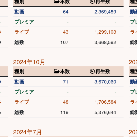
種別
本数
再生数
種
1
動画
64
2,369,489
動
-
プレミア
-
-
プ
8
ライブ
43
1,299,103
ラ
9
総数
107
3,668,592
総
2024年10月
20
種別
本数
再生数
種
9
動画
71
3,670,060
動
-
プレミア
-
-
プ
6
ライブ
48
1,706,584
ラ
5
総数
119
5,376,644
総
2024年7月
20