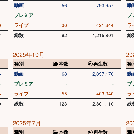
1
動画
56
793,957
動
-
プレミア
-
-
プ
6
ライブ
36
421,844
ラ
7
総数
92
1,215,801
総
2025年10月
20
種別
本数
再生数
種
6
動画
68
2,397,170
動
-
プレミア
-
-
プ
4
ライブ
55
403,940
ラ
0
総数
123
2,801,110
総
2025年7月
20
種別
本数
再生数
種