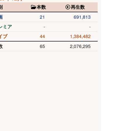
別
本数
再生数
画
21
691,813
レミア
-
-
イブ
44
1,384,482
数
65
2,076,295