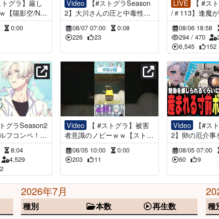
Video
【#ストグラSeason
LIVE
【 #ストグラSeason2
ｗ【陽影空/NO
2】大川さんの圧と中毒性が
/＃113】逢魔
/切り抜き】#sho
高すぎるCMｗｗ【ストグラ
空/空衣御侍/#ス
0
0:00
08/07 07:00
0:08
08/06 18:58
救急隊/空衣御侍/切り抜き】
ER FORCE.
226
23
294
/
470
ア】GTAV
6,545
152
Video
【 #ストグラ】被害
Video
【#ストグラSeason
ゴルフコンペ！
者意識のノビーｗｗ【ストグ
2】卵の厄介事
ましろ/ #スト
ラ救急隊/雷堂ましろ/空衣御
せられてしまう
6
8:04
08/05 10:00
0:00
08/05 07:00
侍/切り抜き】#shorts
ラ救急隊/空衣
4,529
203
11
60
9
き】
2
2026年7月
20
種別
本数
再生数
種