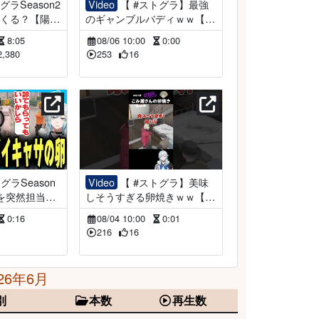
Video
【 #ストグラ】最強
がくる？【陽影
のギャンブルバディｗｗ【ス
トグラ /ENT
トグラ救急隊/雷堂ましろ/空
8:05
08/06 10:00
0:00
36/メルティーノ
衣御侍/切り抜き】#shorts
2,380
253
16
Video
【 #ストグラ】美味
を突然担当さ
しそうすぎる卵焼きｗｗ【陽
ｗｗ【ストグ
影空/NOVA/空衣御侍/切り抜
0:16
08/04 10:00
0:01
御侍/切り抜
き】#shorts
216
16
26年6月
別
本数
再生数