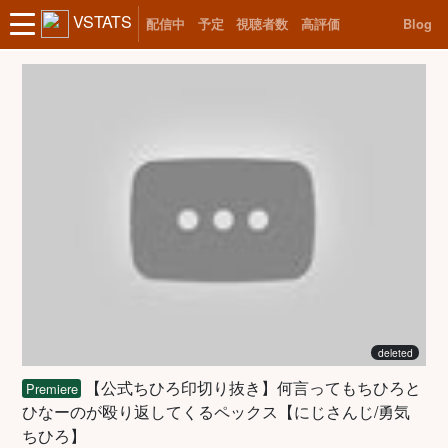
VSTATS
配信中
予定
視聴者数
高評価
Blog
deleted
【公式ちひろ印切り抜き】何言ってもちひろと
Premiere
ひなーのが殴り返してくるペックス【にじさんじ/勇気
ちひろ】