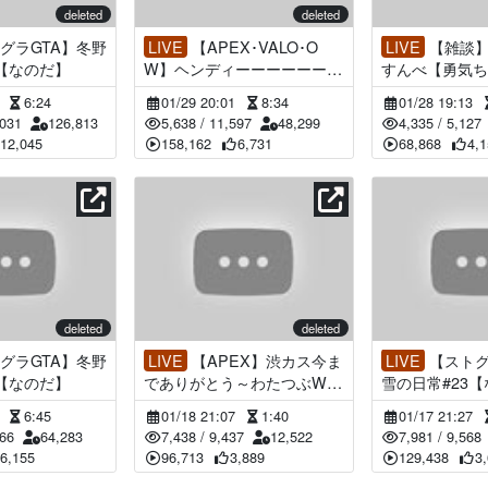
deleted
deleted
LIVE
【APEX･VALO･O
LIVE
【雑談】雑談をすんべ
5【なのだ】
W】ヘンディーーーーーーー
すんべ【勇気ち
ーーーーーーーーーーーーー
3
6:24
01/29 20:01
8:34
01/28 19:13
ーーーーーーーー【にじさん
,031
126,813
5,638
/
11,597
48,299
4,335
/
5,127
じ/勇気ちひろ】
12,045
158,162
6,731
68,868
4,
deleted
deleted
LIVE
【APEX】渋カス今ま
LIVE
【ストグラGTA】冬野
4【なのだ】
でありがとう～わたつぶWIN
雪の日常#23
～【にじさんじ/勇気ちひ
4
6:45
01/18 21:07
1:40
01/17 21:27
ろ】
66
64,283
7,438
/
9,437
12,522
7,981
/
9,568
6,155
96,713
3,889
129,438
3