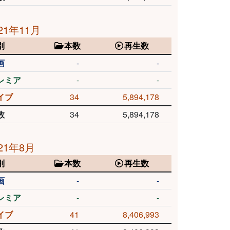
21年11月
別
本数
再生数
画
-
-
レミア
-
-
イブ
34
5,894,178
数
34
5,894,178
21年8月
別
本数
再生数
画
-
-
レミア
-
-
イブ
41
8,406,993