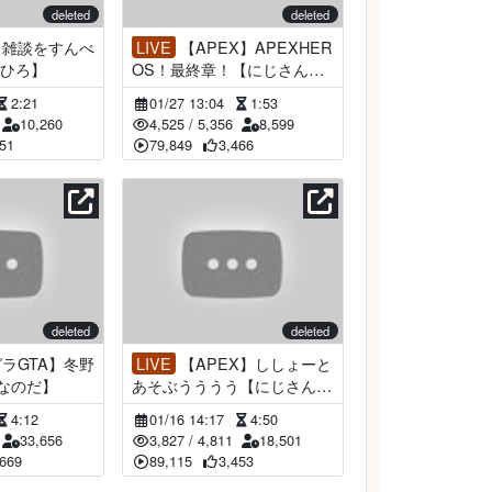
deleted
deleted
LIVE
【APEX】APEXHER
ひろ】
OS！最終章！【にじさんじ/
勇気ちひろ】
2:21
01/27 13:04
1:53
10,260
4,525
/
5,356
8,599
151
79,849
3,466
deleted
deleted
LIVE
【APEX】ししょーと
【なのだ】
あそぶうううう【にじさん
じ/勇気ちひろ】
4:12
01/16 14:17
4:50
33,656
3,827
/
4,811
18,501
,669
89,115
3,453