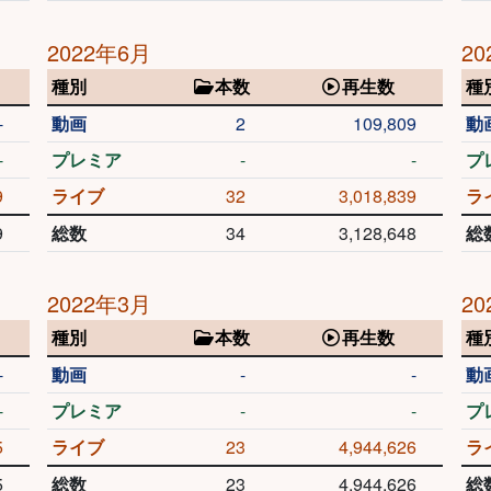
2022年6月
20
種別
本数
再生数
種
-
動画
2
109,809
動
-
プレミア
-
-
プ
9
ライブ
32
3,018,839
ラ
9
総数
34
3,128,648
総
2022年3月
20
種別
本数
再生数
種
-
動画
-
-
動
-
プレミア
-
-
プ
5
ライブ
23
4,944,626
ラ
5
総数
23
4,944,626
総