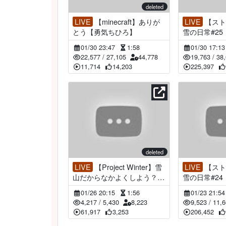
deleted
LIVE
【minecraft】ありが
LIVE
【ストグラGTA】冬野
とう【勇気ちひろ】
雪の日常#2
01/30 23:47
1:58
01/30 17:1
22,577
/
27,105
44,778
19,763
/
38
11,714
14,203
225,397
deleted
LIVE
【Project Winter】雪
LIVE
【ストグラGTA】冬野
山だからなかよくしよう？
雪の日常#2
ね？【にじさんじ/勇気ちひ
01/26 20:15
1:56
01/23 21:5
ろ】
4,217
/
5,430
8,223
9,523
/
11,6
61,917
3,253
206,452