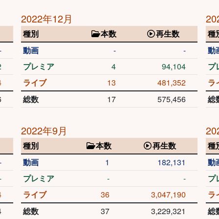
2022年12月
20
種別
本数
再生数
種
-
動画
-
-
動
2
プレミア
4
94,104
プ
4
ライブ
13
481,352
ラ
6
総数
17
575,456
総
2022年9月
20
種別
本数
再生数
種
-
動画
1
182,131
動
-
プレミア
-
-
プ
4
ライブ
36
3,047,190
ラ
4
総数
37
3,229,321
総