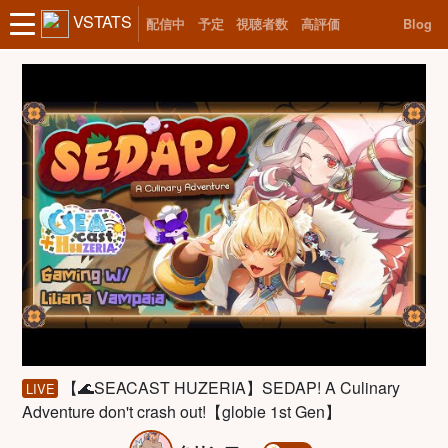
VSTATS
配信中
予定
視聴者数
高評価
Blog
【🌊SEACAST HUZERIA】SEDAP! A Culinary
LIVE
Adventure don't crash out!【globie 1st Gen】