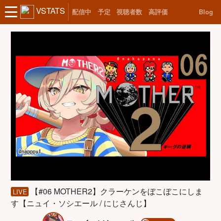
VSTATS
配信中
予定
視聴者数
高評価
Blog
【#06 MOTHER2】クラーケンをぼこぼこにしま
LIVE
す【ニュイ・ソシエール / にじさんじ】