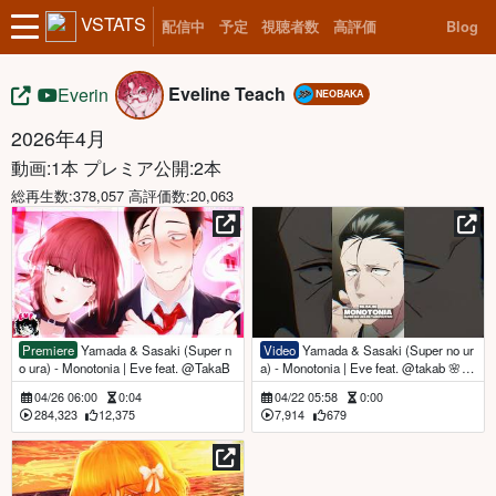
VSTATS
配信中
予定
視聴者数
高評価
Blog
Eveline Teach
Everin
NEOBAKA
2026年4月
動画:1本 プレミア公開:2本
総再生数:378,057 高評価数:20,063
Premiere
Yamada & Sasaki (Super n
Video
Yamada & Sasaki (Super no ur
o ura) - Monotonia | Eve feat. @TakaB
a) - Monotonia | Eve feat. @takab 🌸 2
5.04 #rapgeek
04/26 06:00
0:04
04/22 05:58
0:00
284,323
12,375
7,914
679