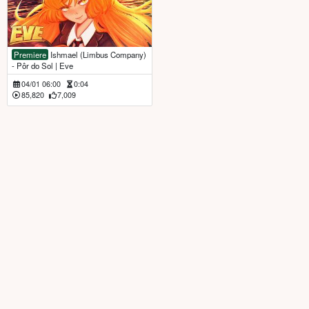
Premiere
Ishmael (Limbus Company)
- Pôr do Sol | Eve
04/01 06:00
0:04
85,820
7,009