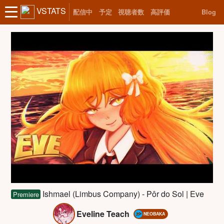
VSTATS
配信中
予定
視聴者数
高評価
Blog
Ishmael (Limbus Company) - Pôr do Sol | Eve
Premiere
Eveline Teach
NEOBAKA