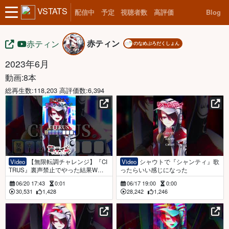
VSTATS
配信中
予定
視聴者数
高評価
Blog
赤ティン
赤ティン
のなめぷろだくしょん
2023年6月
動画:8本
総再生数:118,203 高評価数:6,394
Video
【無限転調チャレンジ】『CI
Video
シャウトで『シャンティ』歌
TRUS』裏声禁止でやった結果WWW
ったらいい感じになった
WW
06/20 17:43
0:01
06/17 19:00
0:00
30,531
1,428
28,242
1,246