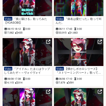
Video
『夜に駆ける』歌ってみた
Video
『病名は愛だった』歌って叫
【YOASOBI】
んだ。
06/15 18:12
0:00
06/11 17:43
0:00
7,062
435
33,915
1,663
Video
『アイドル』たまにはラップ
Video
【懐かしボカロシリーズ】
してみたぞ～～ヴォイヴォイ
『ストリーミングハート』歌ってみ
た
06/08 17:38
0:00
06/06 17:10
0:00
4,115
314
7,679
591