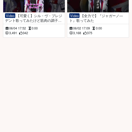
Video
【可愛く】シル・ヴ・プレジ
Video
【全力で】『ジャガーノ―
デント歌ってみたけど筋肉の調子ど
ト』歌ってみた
う？
06/04 17:52
0:00
06/02 17:09
0:00
3,491
342
3,168
375