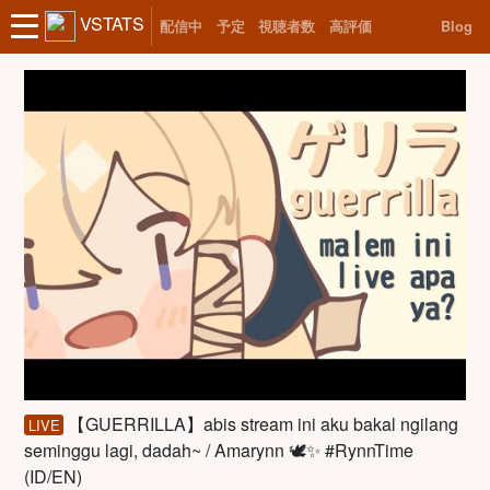
VSTATS
配信中
予定
視聴者数
高評価
Blog
【GUERRILLA】abis stream ini aku bakal ngilang
LIVE
seminggu lagi, dadah~ / Amarynn 🕊️✨ #RynnTime
(ID/EN)