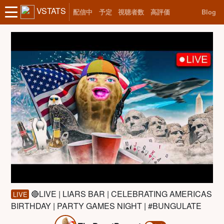
VSTATS
配信中
予定
視聴者数
高評価
Blog
🔴LIVE | LIARS BAR | CELEBRATING AMERICAS
LIVE
BIRTHDAY | PARTY GAMES NIGHT | #BUNGULATE