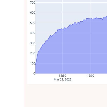
700
600
500
400
300
200
100
0
15:30
16:00
Mar 21, 2022