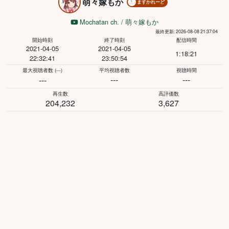
萌々嫁もか
ますかれーど
Mochatan ch. / 萌々嫁もか
最終更新: 2026-08-08 21:37:04
開始時刻
終了時刻
配信時間
2021-04-05
2021-04-05
1:18:21
22:32:41
23:50:54
最大視聴者数
(---)
平均視聴者数
視聴時間
---
---
---
再生数
高評価数
204,232
3,627