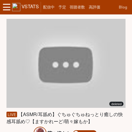
VSTATS
配信中
予定
視聴者数
高評価
Blog
deleted
【ASMR/耳舐め】ぐちゅぐちゅねっとり癒しの快
LIVE
感耳舐め♡【ますかれーど/萌々嫁もか】