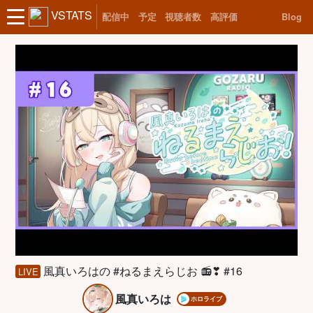
VSTATS
配信中
予定
視聴者数
高評価
Blog
風真いろはの #ねるまえらじお 📻❣ #16
LIVE
風真いろは
ホロライブ