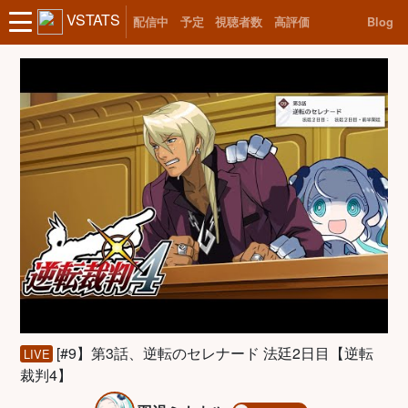
VSTATS
配信中
予定
視聴者数
高評価
Blog
[#9】第3話、逆転のセレナード 法廷2日目【逆転
LIVE
裁判4】