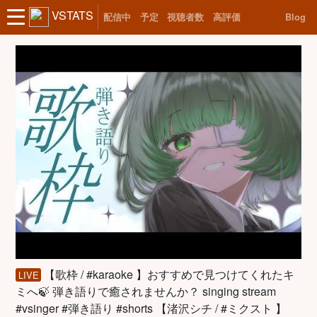
VSTATS
配信中
予定
視聴者数
高評価
Blog
【歌枠 / #karaoke 】おすすめで見つけてくれたキ
LIVE
ミへ🍃 弾き語りで癒されませんか？ singing stream
#vsinger #弾き語り #shorts 【渚沢シチ / #ミクスト 】