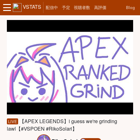
VSTATS
配信中
予定
視聴者数
高評価
Blog
【APEX LEGENDS】i guess we're grinding
LIVE
lawl【#VSPOEN #RikoSolari】