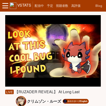
VSTATS
配信中
予定
視聴者数
高評価
Blog
【RUZADER REVEAL】 At Long Last
LIVE
クリムゾン・ルーズ
ホロスターズEnglish