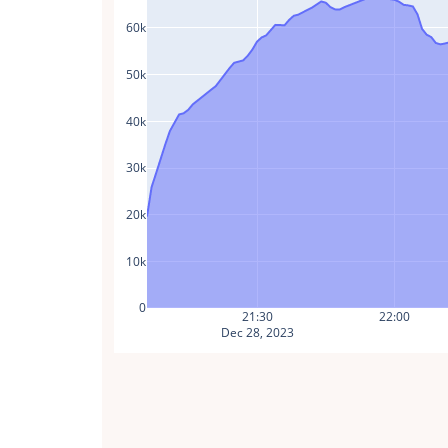
60k
50k
40k
30k
20k
10k
0
21:30
22:00
Dec 28, 2023