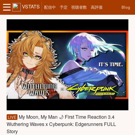
VSTATS
配信中
予定
視聴者数
高評価
Blog
My Moon, My Man 🌙 First Time Reaction 3.4
LIVE
Wuthering Waves x Cyberpunk: Edgerunners FULL
Story