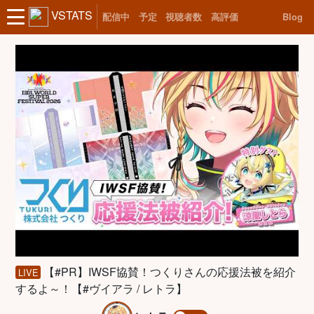
VSTATS
配信中
予定
視聴者数
高評価
Blog
【#PR】IWSF協賛！つくりさんの応援法被を紹介
LIVE
するよ～！【#ヴイアラ / レトラ】