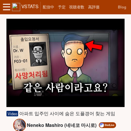
VSTATS
配信中
予定
視聴者数
高評価
Blog
아파트 입주민 사이에 숨은 도플갱어 찾는 게임
Video
Neneko Mashiro (네네코 마시로)
StelLive