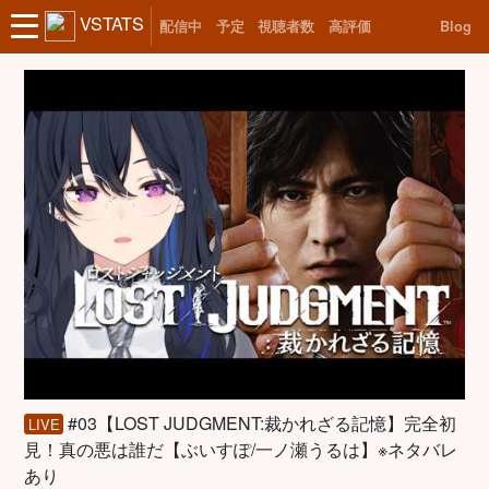
VSTATS
配信中
予定
視聴者数
高評価
Blog
#03【LOST JUDGMENT:裁かれざる記憶】完全初
LIVE
見！真の悪は誰だ【ぶいすぽ/一ノ瀬うるは】※ネタバレ
あり