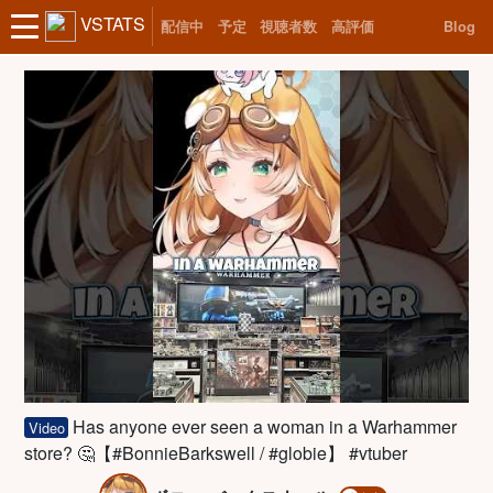
VSTATS
配信中
予定
視聴者数
高評価
Blog
Has anyone ever seen a woman in a Warhammer
Video
store? 🤔【#BonnieBarkswell / #globie】 #vtuber