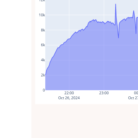
10k
8k
6k
4k
2k
0
22:00
23:00
00
Oct 26, 2024
Oct 2