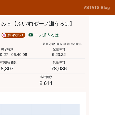
VSTATS Blog
じみ５【ぶいすぽ/一ノ瀬うるは】
は
一ノ瀬うるは
ぶいすぽっ！
最終更新: 2026-08-03 16:09:04
終了時刻
配信時間
0-27
06:40:08
9:23:22
平均視聴者数
視聴時間
の急増があったため、最大値から除外しています。
8,307
78,086
高評価数
2,614