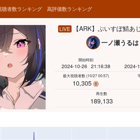
視聴者数ランキング
高評価数ランキング
【ARK】ぶいすぽ鯖あ
LIVE
一ノ瀬うる
開始時刻
2024-10-26
21:16:38
2024-1
最大視聴者数
(10/27 00:57)
10,305
瞬間的な視聴者数
再生数
189,133