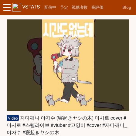
VSTATS
配信中
予定
視聴者数
高評価
Blog
자다깨니 야자수 (寝起きヤシの木) 마시로 cover #
Video
마시로 #스텔라이브 #vtuber #고양이 #cover #자다깨니_
야자수 #寝起きヤシの木