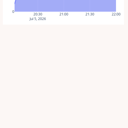
0
20:30
21:00
21:30
22:00
Jul 5, 2026