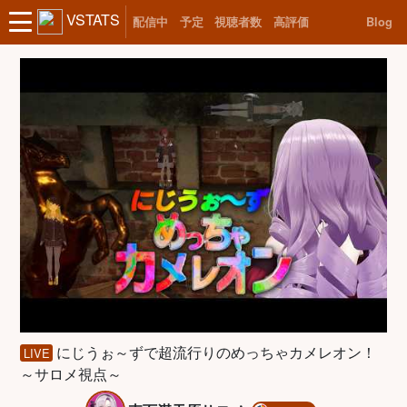
VSTATS
配信中
予定
視聴者数
高評価
Blog
にじうぉ～ずで超流行りのめっちゃカメレオン！
LIVE
～サロメ視点～