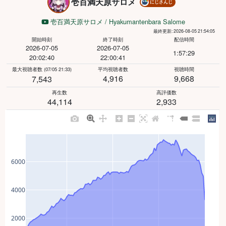
壱百満天原サロメ
にじさんじ
壱百満天原サロメ / Hyakumantenbara Salome
最終更新: 2026-08-05 21:54:05
開始時刻
終了時刻
配信時間
2026-07-05
2026-07-05
1:57:29
20:02:40
22:00:41
最大視聴者数
(07/05 21:33)
平均視聴者数
視聴時間
4,916
9,668
7,543
再生数
高評価数
44,114
2,933
6000
4000
2000