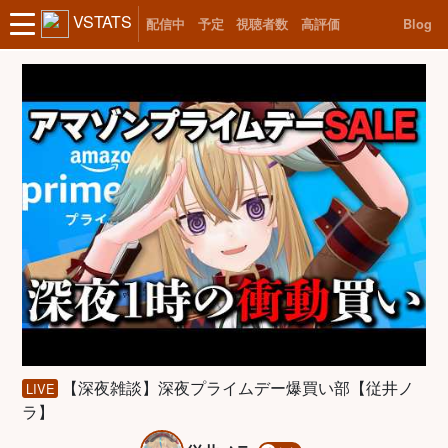
VSTATS
配信中
予定
視聴者数
高評価
Blog
【深夜雑談】深夜プライムデー爆買い部【従井ノ
LIVE
ラ】