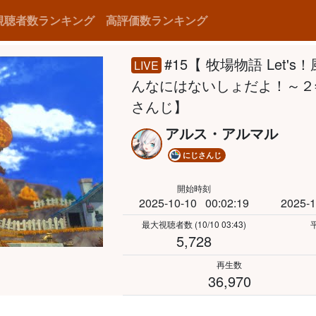
視聴者数ランキング
高評価数ランキング
#15【 牧場物語 Let
LIVE
んなにはないしょだよ！～２
さんじ】
アルス・アルマル
にじさんじ
開始時刻
2025-10-10
00:02:19
2025-1
最大視聴者数
(10/10 03:43)
5,728
再生数
36,970