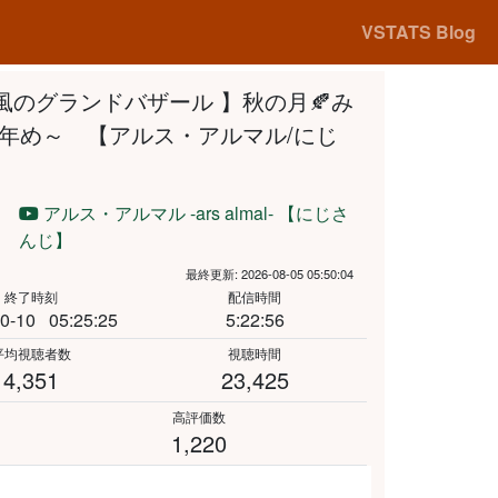
VSTATS Blog
's！風のグランドバザール 】秋の月🍂み
年め～ 【アルス・アルマル/にじ
アルス・アルマル -ars almal- 【にじさ
んじ】
最終更新: 2026-08-05 05:50:04
終了時刻
配信時間
0-10
05:25:25
5:22:56
平均視聴者数
視聴時間
4,351
23,425
高評価数
1,220