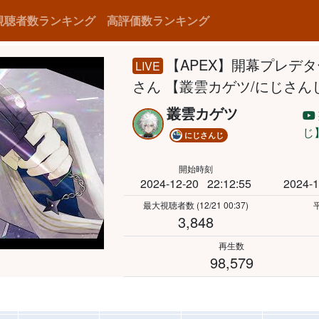
視聴者数ランキング
高評価数ランキング
【APEX】開幕プレデターチ
LIVE
さん 【叢雲カゲツ/にじさん
叢雲カゲツ
じ
にじさんじ
開始時刻
2024-12-20
22:12:55
2024-1
最大視聴者数
(12/21 00:37)
3,848
再生数
98,579