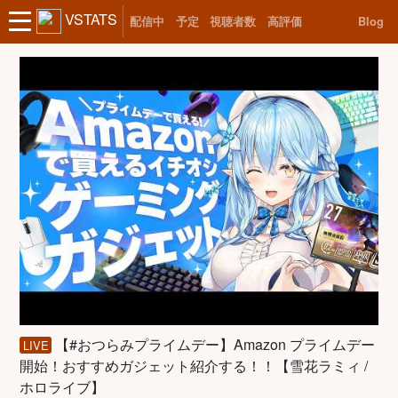
VSTATS
配信中
予定
視聴者数
高評価
Blog
【#おつらみプライムデー】Amazon プライムデー
LIVE
開始！おすすめガジェット紹介する！！【雪花ラミィ /
ホロライブ】