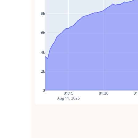
8k
6k
4k
2k
0
01:15
01:30
01
Aug 11, 2025