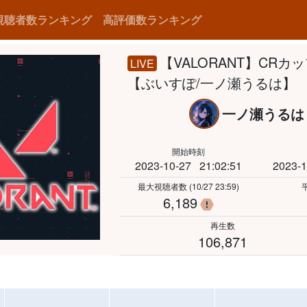
視聴者数ランキング
高評価数ランキング
【VALORANT】CR
LIVE
【ぶいすぽ/一ノ瀬うるは】
一ノ瀬うる
開始時刻
2023-10-27
21:02:51
2023-1
最大視聴者数
(10/27 23:59)
6,189
瞬間的な視聴者数
再生数
106,871