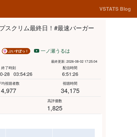
VSTATS Blog
カップスクリム最終日！#最速バーガー
は
一ノ瀬うるは
ぶいすぽっ！
最終更新: 2026-08-02 17:25:04
終了時刻
配信時間
0-28
03:54:26
6:51:26
平均視聴者数
視聴時間
の急増があったため、最大値から除外しています。
4,977
34,175
高評価数
1,825