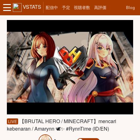
VSTATS
配信中
予定
視聴者数
高評価
Blog
【BRUTAL HERO / MINECRAFT】mencari
LIVE
kebenaran / Amarynn 🕊️✨ #RynnTime (ID/EN)