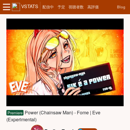
VSTATS
配信中
予定
視聴者数
高評価
Blog
Power (Chainsaw Man) - Fome | Eve
Premiere
(Experimental)