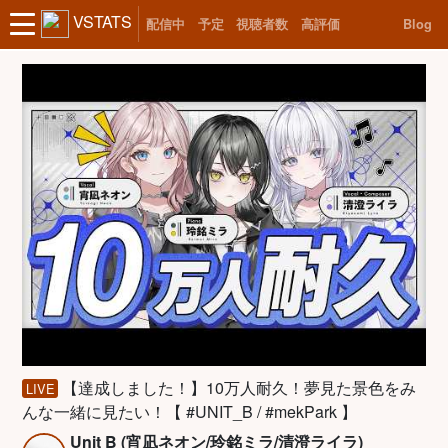
VSTATS
配信中
予定
視聴者数
高評価
Blog
【達成しました！】10万人耐久！夢見た景色をみ
LIVE
んな一緒に見たい！【 #UNIT_B / #mekPark 】
Unit B (宵凪ネオン/玲銘ミラ/清澄ライラ)