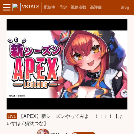
VSTATS
配信中
予定
視聴者数
高評価
Blog
【APEX】新シーズンやってみよー！！！！【ぶ
LIVE
いすぽ / 猫汰つな】