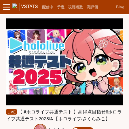
VSTATS
配信中
予定
視聴者数
高評価
Blog
【 #ホロライブ共通テスト 】高得点目指せ‼ホロラ
LIVE
イブ共通テスト2025📝【ホロライブ/さくらみこ】