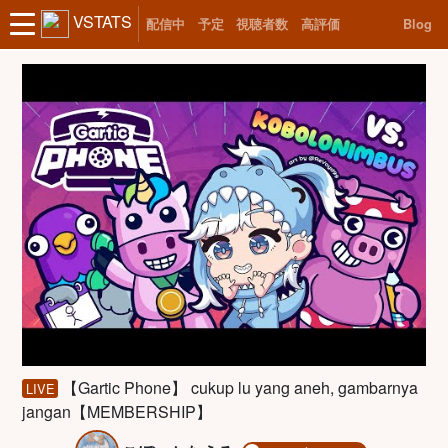
VSTATS
配信中
予定
視聴者数
高評価
Blog
【Gartic Phone】 cukup lu yang aneh, gambarnya
LIVE
jangan【MEMBERSHIP】